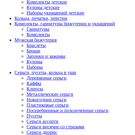
Комплекты детские
Кулоны детские
Наборы украшений детские
Кольца, печатки, перстни
Комплекты, гарнитуры бижутерии и украшений
Гарнитуры
Комплекты
Мужская бижутерия
Браслеты
Броши
Запонки и зажимы
Кулоны
Наборы
Серьги, пусеты, кольца в уши
Деревянные серьги
Каффы
Клипсы
Металлические серьги
Новогодние серьги
Пластиковые серьги
Посеребренные и позолоченные серьги
Пусеты
Серьги ассорти
Серьги висячие со стразами
Серьги диорис