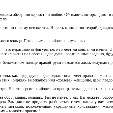
мволом обещания верности и любви. Обещания, которые дают в д
х уз.
истинно никому неизвестна. Но есть множество теорий, догадок 
ьного кольца. Поговорим о наиболее популярных:
г – это неразрывная фигура, т.е. не имеет ни конца, ни начала.
авна заключены на небесах, а две души, соединенные воедино, буд
в безымянном пальце правой руки находится жила, ведущая пр
тична, как предыдущие две, однако она имеет право на жизнь.
этих «бирках» высекалось имя «хозяева» женщины, дабы предо
три. Но эти версии наиболее распространены, а две из них, как
а обручальных кольцах. Тем не менее, у нас Вы можете подобрат
ов Вам даже не придется разбираться с тем, какой у вас разм
нные металлы, позолоченные, украшенные кристаллами, жем
му – милости просим !