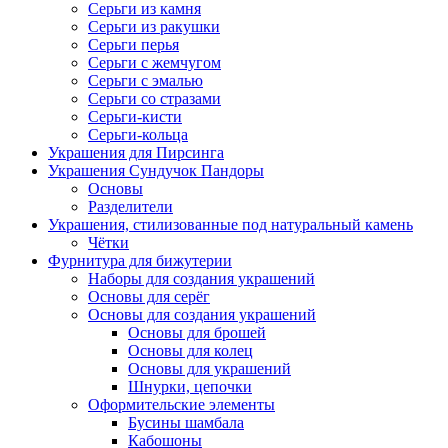
Серьги из камня
Серьги из ракушки
Серьги перья
Серьги с жемчугом
Серьги с эмалью
Серьги со стразами
Серьги-кисти
Серьги-кольца
Украшения для Пирсинга
Украшения Сундучок Пандоры
Основы
Разделители
Украшения, стилизованные под натуральный камень
Чётки
Фурнитура для бижутерии
Наборы для создания украшений
Основы для серёг
Основы для создания украшений
Основы для брошей
Основы для колец
Основы для украшений
Шнурки, цепочки
Оформительские элементы
Бусины шамбала
Кабошоны