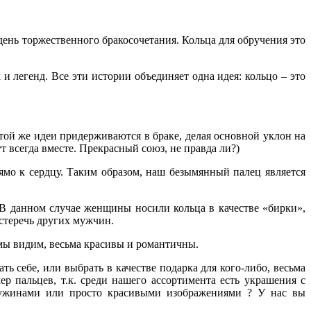
ень торжественного бракосочетания. Кольца для обручения это
и легенд. Все эти истории объединяет одна идея: кольцо – это
 Этой же идеи придерживаются в браке, делая основной уклон на
ут всегда вместе. Прекрасный союз, не правда ли?)
ямо к сердцу. Таким образом, наш безымянный палец является
 В данном случае женщины носили кольца в качестве «бирки»,
стеречь других мужчин.
 мы видим, весьма красивы и романтичны.
ь себе, или выбрать в качестве подарка для кого-либо, весьма
ер пальцев, т.к. среди нашего ассортимента есть украшения с
чужинами или просто красивыми изображениями ? У нас вы