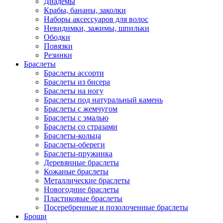
Диадемы
Крабы, бананы, заколки
Наборы аксессуаров для волос
Невидимки, зажимы, шпильки
Ободки
Повязки
Резинки
Браслеты
Браслеты ассорти
Браслеты из бисера
Браслеты на ногу
Браслеты под натуральный камень
Браслеты с жемчугом
Браслеты с эмалью
Браслеты со стразами
Браслеты-кольца
Браслеты-обереги
Браслеты-пружинка
Деревянные браслеты
Кожаные браслеты
Металлические браслеты
Новогодние браслеты
Пластиковые браслеты
Посеребренные и позолоченные браслеты
Броши