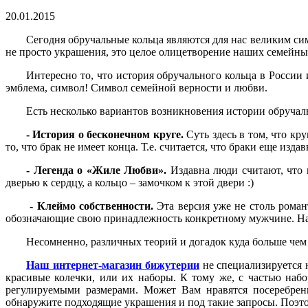
20.01.2015
Сегодня обручальные кольца являются для нас великим си
не просто украшения, это целое олицетворение наших семейны
Интересно то, что история обручального кольца в России 
эмблема, символ! Символ семейной верности и любви.
Есть несколько вариантов возникновения истории обручал
- История о бесконечном круге.
Суть здесь в том, что кру
то, что брак не имеет конца. Т.е. считается, что браки еще изд
- Легенда о «Жиле Любви».
Издавна люди считают, что 
дверью к сердцу, а кольцо – замочком к этой двери :)
- Клеймо собственности.
Эта версия уже не столь роман
обозначающие свою принадлежность конкретному мужчине. На 
Несомненно, различных теорий и догадок куда больше чем 
Наш интернет-магазин бижутерии
не специализируется н
красивые колечки, или их наборы. К тому же, с частью набор
регулируемыми размерами. Может Вам нравятся посеребре
обнаружите подходящие украшения и под такие запросы. Поэто