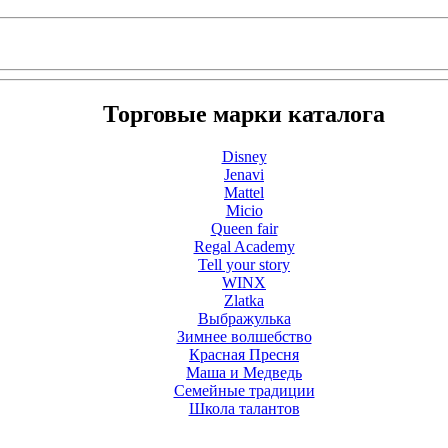
Торговые марки каталога
Disney
Jenavi
Mattel
Micio
Queen fair
Regal Academy
Tell your story
WINX
Zlatka
Выбражулька
Зимнее волшебство
Красная Пресня
Маша и Медведь
Семейные традиции
Школа талантов