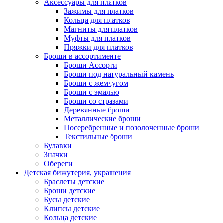
Аксессуары для платков
Зажимы для платков
Кольца для платков
Магниты для платков
Муфты для платков
Пряжки для платков
Броши в ассортименте
Броши Ассорти
Броши под натуральный камень
Броши с жемчугом
Броши с эмалью
Броши со стразами
Деревянные броши
Металлические броши
Посеребренные и позолоченные броши
Текстильные броши
Булавки
Значки
Обереги
Детская бижутерия, украшения
Браслеты детские
Броши детские
Бусы детские
Клипсы детские
Кольца детские