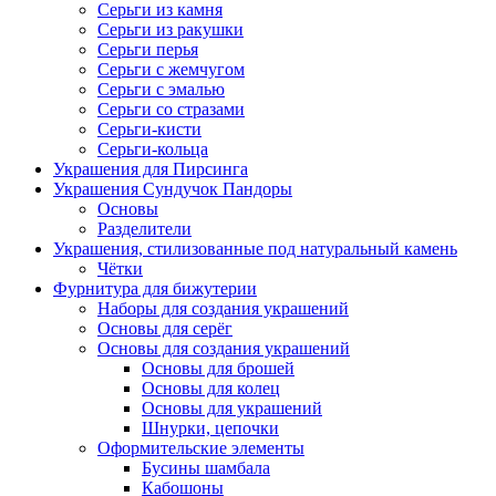
Серьги из камня
Серьги из ракушки
Серьги перья
Серьги с жемчугом
Серьги с эмалью
Серьги со стразами
Серьги-кисти
Серьги-кольца
Украшения для Пирсинга
Украшения Сундучок Пандоры
Основы
Разделители
Украшения, стилизованные под натуральный камень
Чётки
Фурнитура для бижутерии
Наборы для создания украшений
Основы для серёг
Основы для создания украшений
Основы для брошей
Основы для колец
Основы для украшений
Шнурки, цепочки
Оформительские элементы
Бусины шамбала
Кабошоны