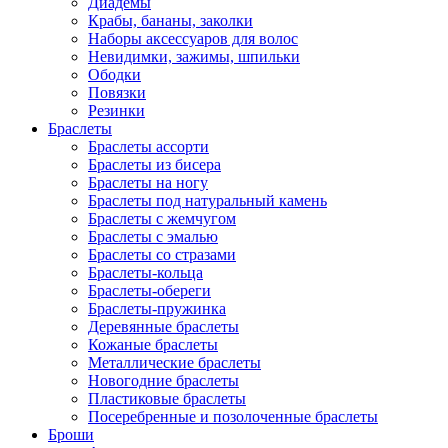
Диадемы
Крабы, бананы, заколки
Наборы аксессуаров для волос
Невидимки, зажимы, шпильки
Ободки
Повязки
Резинки
Браслеты
Браслеты ассорти
Браслеты из бисера
Браслеты на ногу
Браслеты под натуральный камень
Браслеты с жемчугом
Браслеты с эмалью
Браслеты со стразами
Браслеты-кольца
Браслеты-обереги
Браслеты-пружинка
Деревянные браслеты
Кожаные браслеты
Металлические браслеты
Новогодние браслеты
Пластиковые браслеты
Посеребренные и позолоченные браслеты
Броши