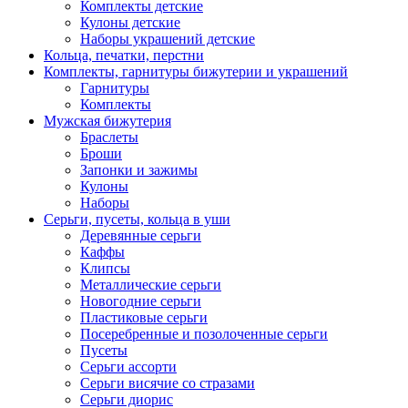
Комплекты детские
Кулоны детские
Наборы украшений детские
Кольца, печатки, перстни
Комплекты, гарнитуры бижутерии и украшений
Гарнитуры
Комплекты
Мужская бижутерия
Браслеты
Броши
Запонки и зажимы
Кулоны
Наборы
Серьги, пусеты, кольца в уши
Деревянные серьги
Каффы
Клипсы
Металлические серьги
Новогодние серьги
Пластиковые серьги
Посеребренные и позолоченные серьги
Пусеты
Серьги ассорти
Серьги висячие со стразами
Серьги диорис