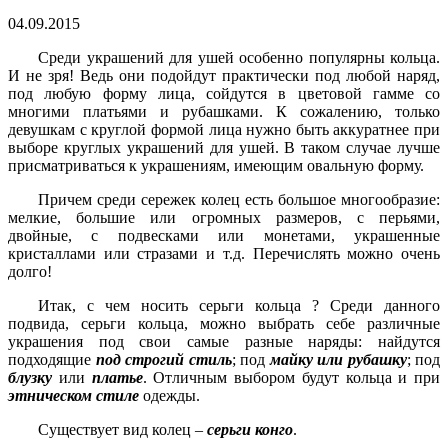
04.09.2015
Среди украшений для ушей особенно популярны кольца.
И не зря! Ведь они подойдут практически под любой наряд,
под любую форму лица, сойдутся в цветовой гамме со
многими платьями и рубашками. К сожалению, только
девушкам с круглой формой лица нужно быть аккуратнее при
выборе круглых украшений для ушей. В таком случае лучше
присматриваться к украшениям, имеющим овальную форму.
Причем среди сережек колец есть большое многообразие:
мелкие, большие или огромных размеров, с перьями,
двойные, с подвесками или монетами, украшенные
кристаллами или стразами и т.д. Перечислять можно очень
долго!
Итак, с чем носить серьги кольца ? Среди данного
подвида, серьги кольца, можно выбрать себе различные
украшения под свои самые разные наряды: найдутся
подходящие
под строгий стиль
; под
майку или рубашку
; под
блузку
или
платье
. Отличным выбором будут кольца и при
этническом стиле
одежды.
Существует вид колец –
серьги конго
.