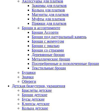
Аксессуары для платков
Зажимы для платков
Кольца для платков
Магниты для платков
Муфты для платков
Пряжки для платков
Броши в ассортименте
Броши Ассорти
Броши под натуральный камень
Броши с жемчугом
Броши с эмалью
Броши со стразами
Деревянные броши
Металлические броши
Посеребренные и позолоченные броши
Текстильные броши
Булавки
Значки
Обереги
Детская бижутерия, украшения
Браслеты детские
Броши детские
Бусы детские
Клипсы детские
Кольца детские