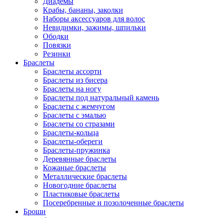
Диадемы
Крабы, бананы, заколки
Наборы аксессуаров для волос
Невидимки, зажимы, шпильки
Ободки
Повязки
Резинки
Браслеты
Браслеты ассорти
Браслеты из бисера
Браслеты на ногу
Браслеты под натуральный камень
Браслеты с жемчугом
Браслеты с эмалью
Браслеты со стразами
Браслеты-кольца
Браслеты-обереги
Браслеты-пружинка
Деревянные браслеты
Кожаные браслеты
Металлические браслеты
Новогодние браслеты
Пластиковые браслеты
Посеребренные и позолоченные браслеты
Броши