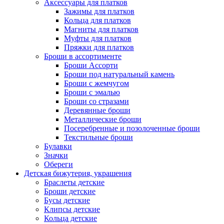
Аксессуары для платков
Зажимы для платков
Кольца для платков
Магниты для платков
Муфты для платков
Пряжки для платков
Броши в ассортименте
Броши Ассорти
Броши под натуральный камень
Броши с жемчугом
Броши с эмалью
Броши со стразами
Деревянные броши
Металлические броши
Посеребренные и позолоченные броши
Текстильные броши
Булавки
Значки
Обереги
Детская бижутерия, украшения
Браслеты детские
Броши детские
Бусы детские
Клипсы детские
Кольца детские