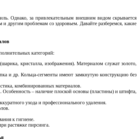
тиль. Однако, за привлекательным внешним видом скрывается
и другим проблемам со здоровьем. Давайте разберемся, какие
алов
ополнительных категорий:
(шарика, кристалла, изображения). Материалом служат золото,
пупка и др. Кольца-сегменты имеют замкнутую конструкцию без
ластика, комбинированных материалов.
. Особенность – наличие плоской основы (пластины) и штифта,
ккуратного ухода и профессионального удаления.
лов.
мания к гигиене.
при растяжке пирсинга.
ья