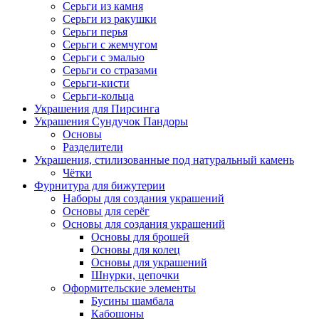
Серьги из камня
Серьги из ракушки
Серьги перья
Серьги с жемчугом
Серьги с эмалью
Серьги со стразами
Серьги-кисти
Серьги-кольца
Украшения для Пирсинга
Украшения Сундучок Пандоры
Основы
Разделители
Украшения, стилизованные под натуральный камень
Чётки
Фурнитура для бижутерии
Наборы для создания украшений
Основы для серёг
Основы для создания украшений
Основы для брошей
Основы для колец
Основы для украшений
Шнурки, цепочки
Оформительские элементы
Бусины шамбала
Кабошоны