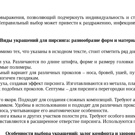
мовыражения, позволяющий подчеркнуть индивидуальность и с
Неправильный выбор может привести к раздражению, инфекциям 
Виды украшений для пирсинга: разнообразие форм и матери
имо тех, что указаны в исходном тексте, стоит отметить ряд д
 уха. Различаются по длине штифта, форме и размеру головки 
тимые полимеры.
льный вариант для различных проколов – носа, бровей, ушей, 
логичен гвоздикам.
 уха, создавая эффект пирсинга. Изготавливаются из металла, п
х подобных проколов. Септумы – для пирсинга перегородки носа
 якоря. Подходят для создания сложных композиций. Требуют а
амком. Удобны в использовании и подходят для различных проко
носа, учитывающие его анатомические особенности.
нга языка и других участков полости рта. Требуют особого вни
 вставляются в расширенное отверстие пирсинга. Используются 
Особенности выбора украшений: залог комфорта и здоров