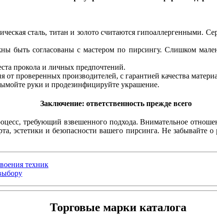
ческая сталь, титан и золото считаются гипоаллергенными. Се
ны быть согласованы с мастером по пирсингу. Слишком мален
еста прокола и личных предпочтений.
ия от проверенных производителей, с гарантией качества матери
 вымойте руки и продезинфицируйте украшение.
Заключение: ответственность прежде всего
цесс, требующий взвешенного подхода. Внимательное отношение
рта, эстетики и безопасности вашего пирсинга. Не забывайте о
своения техник
 выбору
Торговые марки каталога