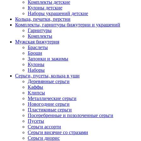
Комплекты детские
Кулоны детские
Наборы украшений детские
Кольца, печатки, перстни
Комплекты, гарнитуры бижутерии и украшений
Гарнитуры
Комплекты
Мужская бижутерия
Браслеты
Броши
Запонки и зажимы
Кулоны
Наборы
Серьги, пусеты, кольца в уши
Деревянные серьги
Каффы
Клипсы
Металлические серьги
Новогодние серьги
Пластиковые серьги
Посеребренные и позолоченные серьги
Пусеты
Серьги ассорти
Серьги висячие со стразами
Серьги диорис