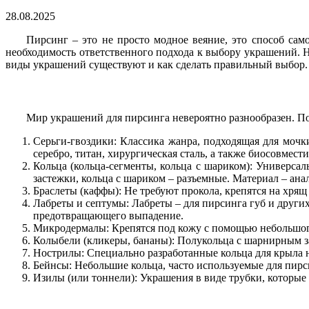
28.08.2025
Пирсинг – это не просто модное веяние, это способ са
необходимость ответственного подхода к выбору украшений. 
виды украшений существуют и как сделать правильный выбор.
Мир украшений для пирсинга невероятно разнообразен. Пом
Серьги-гвоздики: Классика жанра, подходящая для мочки
серебро, титан, хирургическая сталь, а также биосовмес
Кольца (кольца-сегменты, кольца с шариком): Универса
застежки, кольца с шариком – разъемные. Материал – ана
Браслеты (каффы): Не требуют прокола, крепятся на хрящ
Лабреты и септумы: Лабреты – для пирсинга губ и други
предотвращающего выпадение.
Микродермалы: Крепятся под кожу с помощью небольшого
Колыбели (кликеры, бананы): Полукольца с шарнирным з
Нострилы: Специально разработанные кольца для крыла 
Бейнсы: Небольшие кольца, часто используемые для пирси
Изилы (или тоннели): Украшения в виде трубки, которые