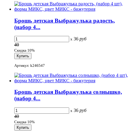
Брошь детская Выбражулька радость,
(набор 4...
36
руб
x
40
Скидка 10%
Артикул: k246547
Брошь детская Выбражулька солнышко,
(набор 4...
36
руб
x
40
Скидка 10%