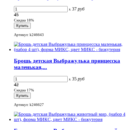
37
руб
x
45
Скидка 18%
Артикул: k246643
Брошь детская Выбражулька принцесска
маленькая,...
35
руб
x
42
Скидка 17%
Артикул: k246627