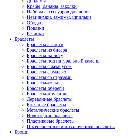
Диадемы
Крабы, бананы, заколки
Наборы аксессуаров для волос
Невидимки, зажимы, шпильки
Ободки
Повязки
Резинки
Браслеты
Браслеты ассорти
Браслеты из бисера
Браслеты на ногу
Браслеты под натуральный камень
Браслеты с жемчугом
Браслеты с эмалью
Браслеты со стразами
Браслеты-кольца
Браслеты-обереги
Браслеты-пружинка
Деревянные браслеты
Кожаные браслеты
Металлические браслеты
Новогодние браслеты
Пластиковые браслеты
Посеребренные и позолоченные браслеты
Броши