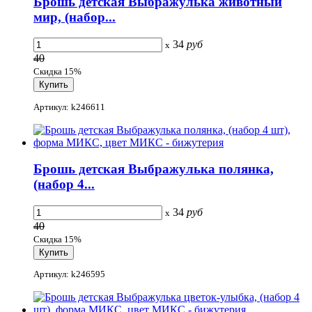
Брошь детская Выбражулька животный
мир, (набор...
34
руб
x
40
Скидка 15%
Артикул: k246611
Брошь детская Выбражулька полянка,
(набор 4...
34
руб
x
40
Скидка 15%
Артикул: k246595