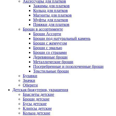
Аксессуары для платков
Зажимы для платков
Кольца для платков
Магниты для платков
Муфты для платков
Пряжки для платков
Броши в ассортименте
Броши Ассорти
Броши под натуральный камень
Броши с жемчугом
Броши с эмалью
Броши со стразами
Деревянные броши
Металлические броши
Посеребренные и позолоченные броши
Текстильные броши
Булавки
Значки
Обереги
Детская бижутерия, украшения
Браслеты детские
Броши детские
Бусы детские
Клипсы детские
Кольца детские