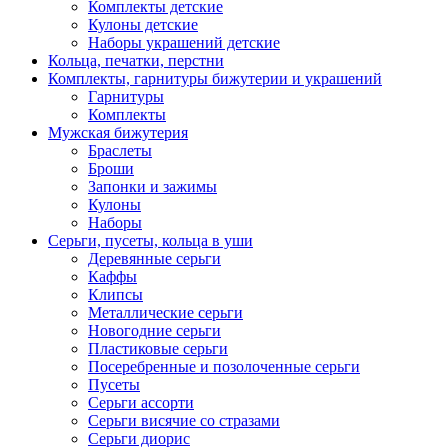
Комплекты детские
Кулоны детские
Наборы украшений детские
Кольца, печатки, перстни
Комплекты, гарнитуры бижутерии и украшений
Гарнитуры
Комплекты
Мужская бижутерия
Браслеты
Броши
Запонки и зажимы
Кулоны
Наборы
Серьги, пусеты, кольца в уши
Деревянные серьги
Каффы
Клипсы
Металлические серьги
Новогодние серьги
Пластиковые серьги
Посеребренные и позолоченные серьги
Пусеты
Серьги ассорти
Серьги висячие со стразами
Серьги диорис