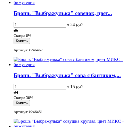
Брошь "Выбражулька" совенок, цвет...
24
руб
x
26
Скидка 8%
Артикул: k246467
Брошь "Выбражулька" сова с бантиком,...
15
руб
x
24
Скидка 38%
Артикул: k246451