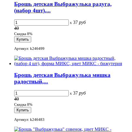
Брошь детская Выбражулька радуга,
(набор 4шт),...
37
руб
x
40
Скидка 8%
Артикул: k246499
Брошь детская Выбражулька мишка
радостный,...
37
руб
x
40
Скидка 8%
Артикул: k246483