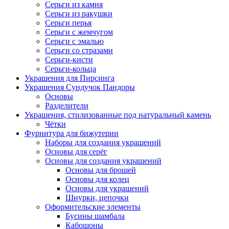
Серьги из камня
Серьги из ракушки
Серьги перья
Серьги с жемчугом
Серьги с эмалью
Серьги со стразами
Серьги-кисти
Серьги-кольца
Украшения для Пирсинга
Украшения Сундучок Пандоры
Основы
Разделители
Украшения, стилизованные под натуральный камень
Чётки
Фурнитура для бижутерии
Наборы для создания украшений
Основы для серёг
Основы для создания украшений
Основы для брошей
Основы для колец
Основы для украшений
Шнурки, цепочки
Оформительские элементы
Бусины шамбала
Кабошоны