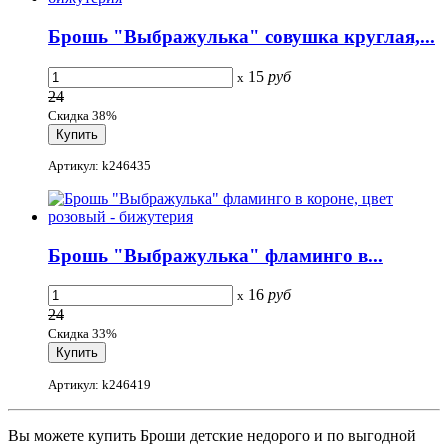
Брошь "Выбражулька" совушка круглая,...
15
руб
x
24
Скидка 38%
Артикул: k246435
Брошь "Выбражулька" фламинго в...
16
руб
x
24
Скидка 33%
Артикул: k246419
Вы можете купить Броши детские недорого и по выгодной