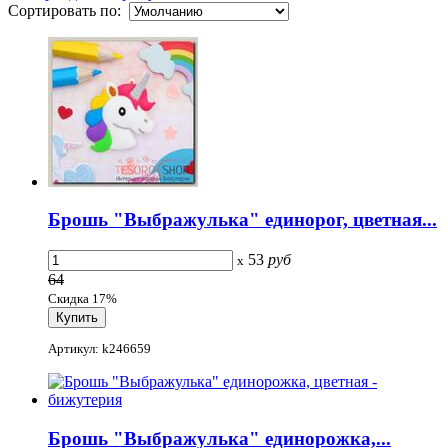
Сортировать по:
Брошь "Выбражулька" единорог, цветная...
53
руб
x
64
Скидка 17%
Артикул: k246659
Брошь "Выбражулька" единорожка,...