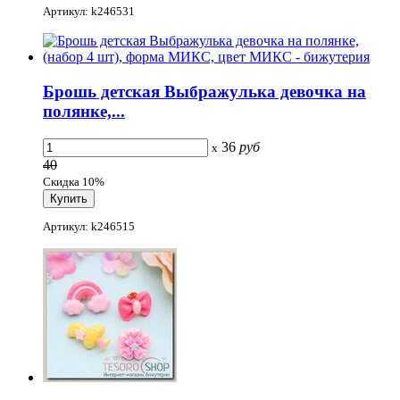
Артикул: k246531
Брошь детская Выбражулька девочка на
полянке,...
36
руб
x
40
Скидка 10%
Артикул: k246515