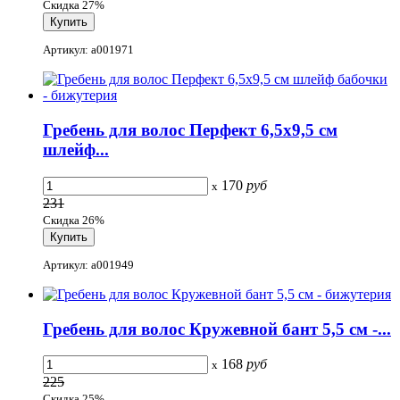
Скидка 27%
Артикул: a001971
Гребень для волос Перфект 6,5x9,5 см
шлейф...
170
руб
x
231
Скидка 26%
Артикул: a001949
Гребень для волос Кружевной бант 5,5 см -...
168
руб
x
225
Скидка 25%