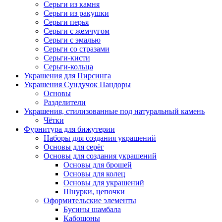
Серьги из камня
Серьги из ракушки
Серьги перья
Серьги с жемчугом
Серьги с эмалью
Серьги со стразами
Серьги-кисти
Серьги-кольца
Украшения для Пирсинга
Украшения Сундучок Пандоры
Основы
Разделители
Украшения, стилизованные под натуральный камень
Чётки
Фурнитура для бижутерии
Наборы для создания украшений
Основы для серёг
Основы для создания украшений
Основы для брошей
Основы для колец
Основы для украшений
Шнурки, цепочки
Оформительские элементы
Бусины шамбала
Кабошоны