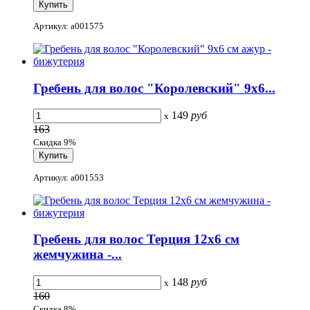
Артикул: a001575
Гребень для волос "Королевский" 9x6...
149
руб
x
163
Скидка 9%
Артикул: a001553
Гребень для волос Терция 12x6 см
жемчужина -...
148
руб
x
160
Скидка 8%