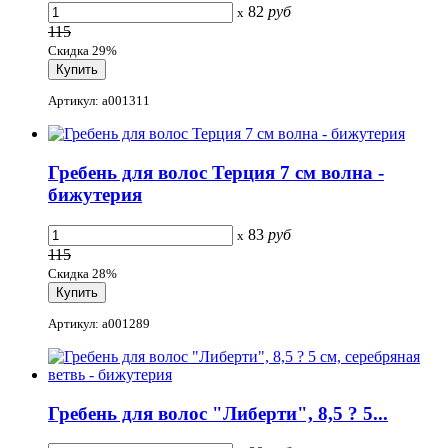
82
руб
x
115
Скидка 29%
Артикул: a001311
Гребень для волос Терция 7 см волна -
бижутерия
83
руб
x
115
Скидка 28%
Артикул: a001289
Гребень для волос "Либерти", 8,5 ? 5...