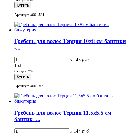
Артикул: a001531
Гребень для волос Терция 10x8 см бантики
-...
143
руб
x
153
Скидка 7%
Артикул: a001509
Гребень для волос Терция 11,5x5,5 см
бантик -...
144
руб
x