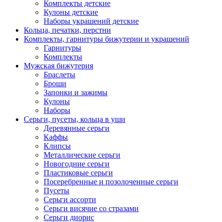
Комплекты детские
Кулоны детские
Наборы украшений детские
Кольца, печатки, перстни
Комплекты, гарнитуры бижутерии и украшений
Гарнитуры
Комплекты
Мужская бижутерия
Браслеты
Броши
Запонки и зажимы
Кулоны
Наборы
Серьги, пусеты, кольца в уши
Деревянные серьги
Каффы
Клипсы
Металлические серьги
Новогодние серьги
Пластиковые серьги
Посеребренные и позолоченные серьги
Пусеты
Серьги ассорти
Серьги висячие со стразами
Серьги диорис