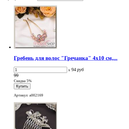
Гребень для волос "Гречанка" 4x10 см,...
94
руб
x
99
Скидка 5%
Артикул: a002169