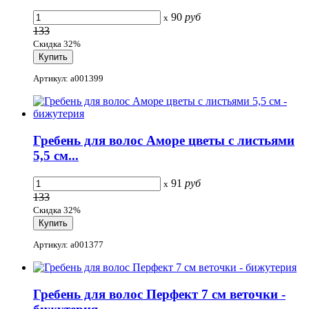
90
руб
x
133
Скидка 32%
Артикул: a001399
Гребень для волос Аморе цветы с листьями
5,5 см...
91
руб
x
133
Скидка 32%
Артикул: a001377
Гребень для волос Перфект 7 см веточки -