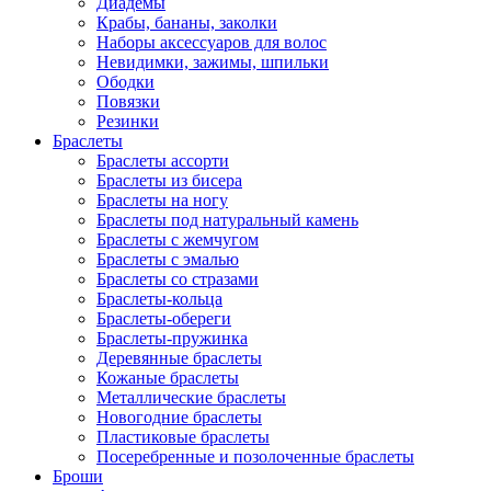
Диадемы
Крабы, бананы, заколки
Наборы аксессуаров для волос
Невидимки, зажимы, шпильки
Ободки
Повязки
Резинки
Браслеты
Браслеты ассорти
Браслеты из бисера
Браслеты на ногу
Браслеты под натуральный камень
Браслеты с жемчугом
Браслеты с эмалью
Браслеты со стразами
Браслеты-кольца
Браслеты-обереги
Браслеты-пружинка
Деревянные браслеты
Кожаные браслеты
Металлические браслеты
Новогодние браслеты
Пластиковые браслеты
Посеребренные и позолоченные браслеты
Броши