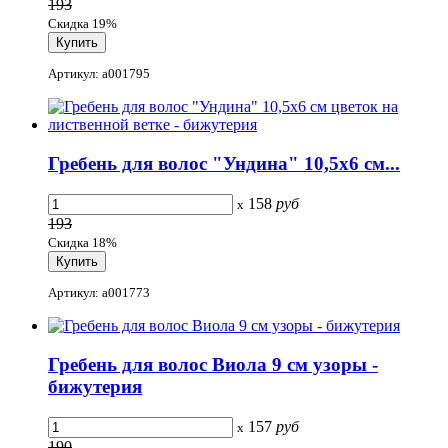
193
Скидка 19%
Артикул: a001795
Гребень для волос "Ундина" 10,5x6 см...
158
руб
x
193
Скидка 18%
Артикул: a001773
Гребень для волос Виола 9 см узоры -
бижутерия
157
руб
x
190