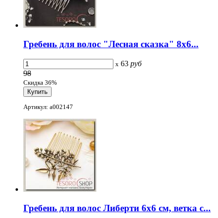
Гребень для волос "Лесная сказка" 8x6...
63
руб
x
98
Скидка 36%
Артикул: a002147
Гребень для волос Либерти 6x6 см, ветка с...