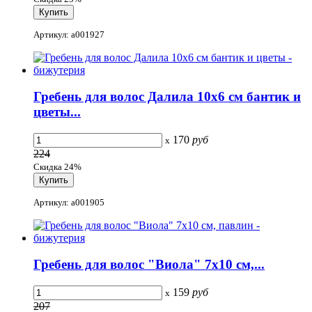
Артикул: a001927
Гребень для волос Далила 10x6 см бантик и
цветы...
170
руб
x
224
Скидка 24%
Артикул: a001905
Гребень для волос "Виола" 7x10 см,...
159
руб
x
207