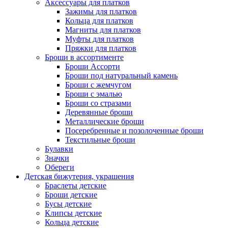
Аксессуары для платков
Зажимы для платков
Кольца для платков
Магниты для платков
Муфты для платков
Пряжки для платков
Броши в ассортименте
Броши Ассорти
Броши под натуральный камень
Броши с жемчугом
Броши с эмалью
Броши со стразами
Деревянные броши
Металлические броши
Посеребренные и позолоченные броши
Текстильные броши
Булавки
Значки
Обереги
Детская бижутерия, украшения
Браслеты детские
Броши детские
Бусы детские
Клипсы детские
Кольца детские