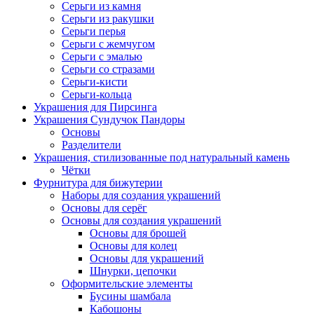
Серьги из камня
Серьги из ракушки
Серьги перья
Серьги с жемчугом
Серьги с эмалью
Серьги со стразами
Серьги-кисти
Серьги-кольца
Украшения для Пирсинга
Украшения Сундучок Пандоры
Основы
Разделители
Украшения, стилизованные под натуральный камень
Чётки
Фурнитура для бижутерии
Наборы для создания украшений
Основы для серёг
Основы для создания украшений
Основы для брошей
Основы для колец
Основы для украшений
Шнурки, цепочки
Оформительские элементы
Бусины шамбала
Кабошоны