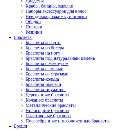
Диадемы
Крабы, бананы, заколки
Наборы аксессуаров для волос
Невидимки, зажимы, шпильки
Ободки
Повязки
Резинки
Браслеты
Браслеты ассорти
Браслеты из бисера
Браслеты на ногу
Браслеты под натуральный камень
Браслеты с жемчугом
Браслеты с эмалью
Браслеты со стразами
Браслеты-кольца
Браслеты-обереги
Браслеты-пружинка
Деревянные браслеты
Кожаные браслеты
Металлические браслеты
Новогодние браслеты
Пластиковые браслеты
Посеребренные и позолоченные браслеты
Броши