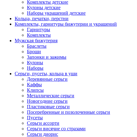
Комплекты детские
Кулоны детские
Наборы украшений детские
Кольца, печатки, перстни
Комплекты, гарнитуры бижутерии и украшений
Гарнитуры
Комплекты
Мужская бижутерия
Браслеты
Броши
Запонки и зажимы
Кулоны
Наборы
Серьги, пусеты, кольца в уши
Деревянные серьги
Каффы
Клипсы
Металлические серьги
Новогодние серьги
Пластиковые серьги
Посеребренные и позолоченные серьги
Пусеты
Серьги ассорти
Серьги висячие со стразами
Серьги диорис