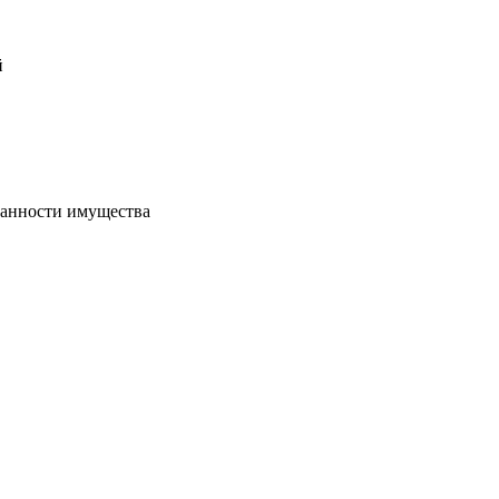
й
хранности имущества