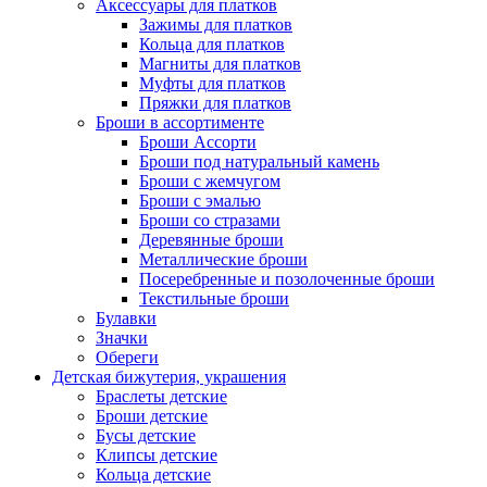
Аксессуары для платков
Зажимы для платков
Кольца для платков
Магниты для платков
Муфты для платков
Пряжки для платков
Броши в ассортименте
Броши Ассорти
Броши под натуральный камень
Броши с жемчугом
Броши с эмалью
Броши со стразами
Деревянные броши
Металлические броши
Посеребренные и позолоченные броши
Текстильные броши
Булавки
Значки
Обереги
Детская бижутерия, украшения
Браслеты детские
Броши детские
Бусы детские
Клипсы детские
Кольца детские