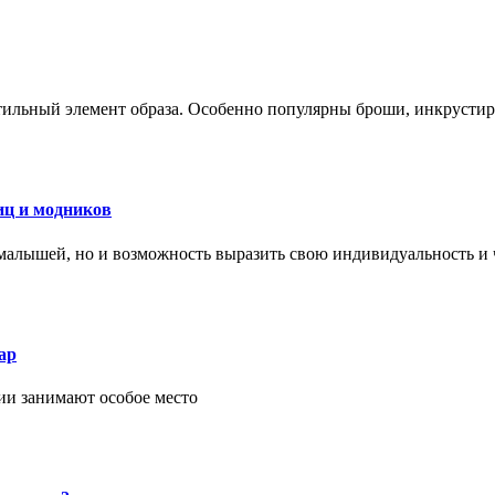
стильный элемент образа. Особенно популярны броши, инкруст
иц и модников
малышей, но и возможность выразить свою индивидуальность и 
ар
ии занимают особое место