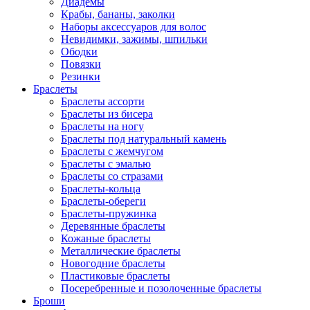
Диадемы
Крабы, бананы, заколки
Наборы аксессуаров для волос
Невидимки, зажимы, шпильки
Ободки
Повязки
Резинки
Браслеты
Браслеты ассорти
Браслеты из бисера
Браслеты на ногу
Браслеты под натуральный камень
Браслеты с жемчугом
Браслеты с эмалью
Браслеты со стразами
Браслеты-кольца
Браслеты-обереги
Браслеты-пружинка
Деревянные браслеты
Кожаные браслеты
Металлические браслеты
Новогодние браслеты
Пластиковые браслеты
Посеребренные и позолоченные браслеты
Броши