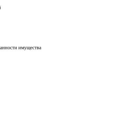
й
хранности имущества