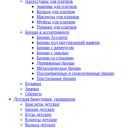
Аксессуары для платков
Зажимы для платков
Кольца для платков
Магниты для платков
Муфты для платков
Пряжки для платков
Броши в ассортименте
Броши Ассорти
Броши под натуральный камень
Броши с жемчугом
Броши с эмалью
Броши со стразами
Деревянные броши
Металлические броши
Посеребренные и позолоченные броши
Текстильные броши
Булавки
Значки
Обереги
Детская бижутерия, украшения
Браслеты детские
Броши детские
Бусы детские
Клипсы детские
Кольца детские