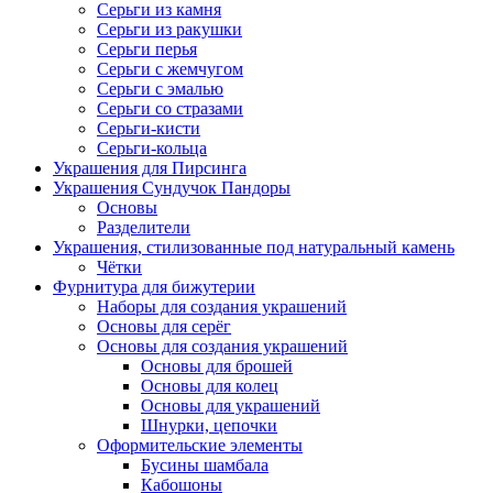
Серьги из камня
Серьги из ракушки
Серьги перья
Серьги с жемчугом
Серьги с эмалью
Серьги со стразами
Серьги-кисти
Серьги-кольца
Украшения для Пирсинга
Украшения Сундучок Пандоры
Основы
Разделители
Украшения, стилизованные под натуральный камень
Чётки
Фурнитура для бижутерии
Наборы для создания украшений
Основы для серёг
Основы для создания украшений
Основы для брошей
Основы для колец
Основы для украшений
Шнурки, цепочки
Оформительские элементы
Бусины шамбала
Кабошоны