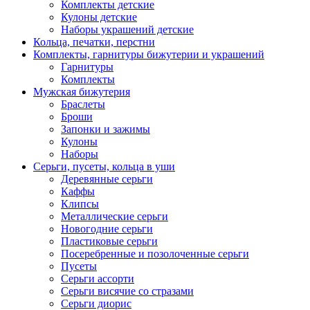
Комплекты детские
Кулоны детские
Наборы украшений детские
Кольца, печатки, перстни
Комплекты, гарнитуры бижутерии и украшений
Гарнитуры
Комплекты
Мужская бижутерия
Браслеты
Броши
Запонки и зажимы
Кулоны
Наборы
Серьги, пусеты, кольца в уши
Деревянные серьги
Каффы
Клипсы
Металлические серьги
Новогодние серьги
Пластиковые серьги
Посеребренные и позолоченные серьги
Пусеты
Серьги ассорти
Серьги висячие со стразами
Серьги диорис