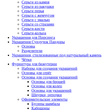
Серьги из камня
Серьги из ракушки
Серьги перья
Серьги с жемчугом
Серьги с эмалью
Серьги со стразами
Серьги-кисти
Серьги-кольца
Украшения для Пирсинга
Украшения Сундучок Пандоры
Основы
Разделители
Украшения, стилизованные под натуральный камень
Чётки
Фурнитура для бижутерии
Наборы для создания украшений
Основы для серёг
Основы для создания украшений
Основы для брошей
Основы для колец
Основы для украшений
Шнурки, цепочки
Оформительские элементы
Бусины шамбала
Кабошоны