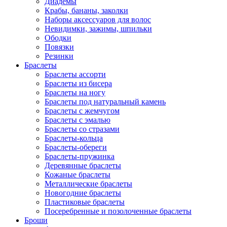
Диадемы
Крабы, бананы, заколки
Наборы аксессуаров для волос
Невидимки, зажимы, шпильки
Ободки
Повязки
Резинки
Браслеты
Браслеты ассорти
Браслеты из бисера
Браслеты на ногу
Браслеты под натуральный камень
Браслеты с жемчугом
Браслеты с эмалью
Браслеты со стразами
Браслеты-кольца
Браслеты-обереги
Браслеты-пружинка
Деревянные браслеты
Кожаные браслеты
Металлические браслеты
Новогодние браслеты
Пластиковые браслеты
Посеребренные и позолоченные браслеты
Броши