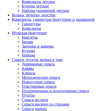
Комплекты детские
Кулоны детские
Наборы украшений детские
Кольца, печатки, перстни
Комплекты, гарнитуры бижутерии и украшений
Гарнитуры
Комплекты
Мужская бижутерия
Браслеты
Броши
Запонки и зажимы
Кулоны
Наборы
Серьги, пусеты, кольца в уши
Деревянные серьги
Каффы
Клипсы
Металлические серьги
Новогодние серьги
Пластиковые серьги
Посеребренные и позолоченные серьги
Пусеты
Серьги ассорти
Серьги висячие со стразами
Серьги диорис