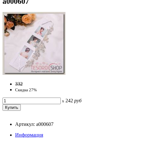
a000607
332
Скидка 27%
242
руб
x
Артикул: a000607
Информация