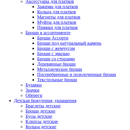
Аксессуары для платков
Зажимы для платков
Кольца для платков
Магниты для платков
Муфты для платков
Пряжки для платков
Броши в ассортименте
Броши Ассорти
Броши под натуральный камень
Броши с жемчугом
Броши с эмалью
Броши со стразами
Деревянные броши
Металлические броши
Посеребренные и позолоченные броши
Текстильные броши
Булавки
Значки
Обереги
Детская бижутерия, украшения
Браслеты детские
Броши детские
Бусы детские
Клипсы детские
Кольца детские