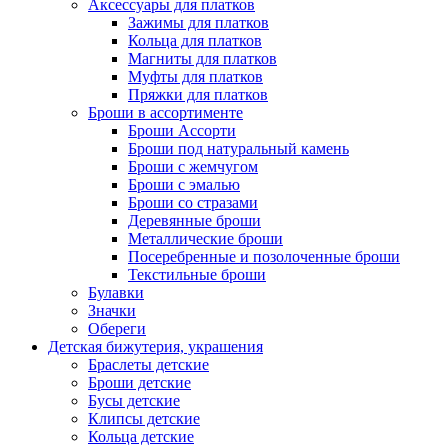
Аксессуары для платков
Зажимы для платков
Кольца для платков
Магниты для платков
Муфты для платков
Пряжки для платков
Броши в ассортименте
Броши Ассорти
Броши под натуральный камень
Броши с жемчугом
Броши с эмалью
Броши со стразами
Деревянные броши
Металлические броши
Посеребренные и позолоченные броши
Текстильные броши
Булавки
Значки
Обереги
Детская бижутерия, украшения
Браслеты детские
Броши детские
Бусы детские
Клипсы детские
Кольца детские