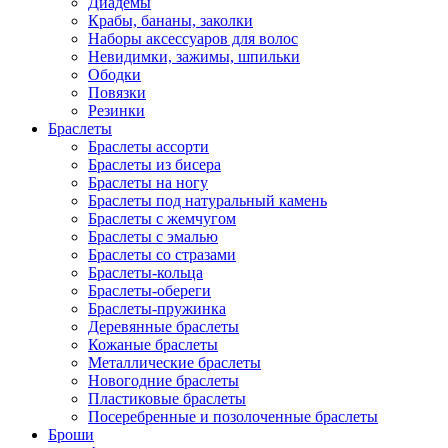
Диадемы
Крабы, бананы, заколки
Наборы аксессуаров для волос
Невидимки, зажимы, шпильки
Ободки
Повязки
Резинки
Браслеты
Браслеты ассорти
Браслеты из бисера
Браслеты на ногу
Браслеты под натуральный камень
Браслеты с жемчугом
Браслеты с эмалью
Браслеты со стразами
Браслеты-кольца
Браслеты-обереги
Браслеты-пружинка
Деревянные браслеты
Кожаные браслеты
Металлические браслеты
Новогодние браслеты
Пластиковые браслеты
Посеребренные и позолоченные браслеты
Броши