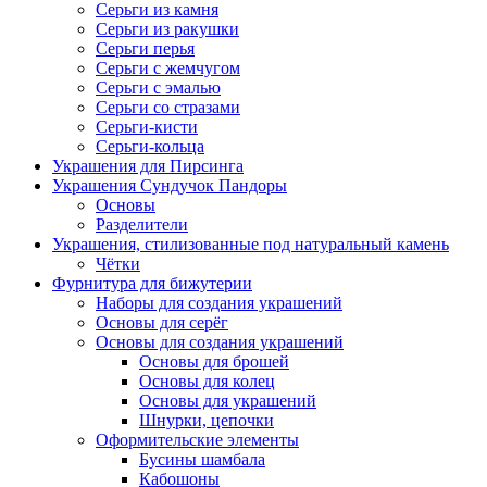
Серьги из камня
Серьги из ракушки
Серьги перья
Серьги с жемчугом
Серьги с эмалью
Серьги со стразами
Серьги-кисти
Серьги-кольца
Украшения для Пирсинга
Украшения Сундучок Пандоры
Основы
Разделители
Украшения, стилизованные под натуральный камень
Чётки
Фурнитура для бижутерии
Наборы для создания украшений
Основы для серёг
Основы для создания украшений
Основы для брошей
Основы для колец
Основы для украшений
Шнурки, цепочки
Оформительские элементы
Бусины шамбала
Кабошоны