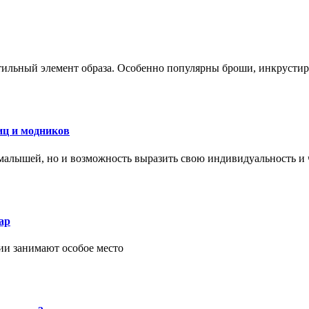
стильный элемент образа. Особенно популярны броши, инкруст
иц и модников
малышей, но и возможность выразить свою индивидуальность и 
ар
ии занимают особое место