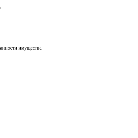
й
хранности имущества