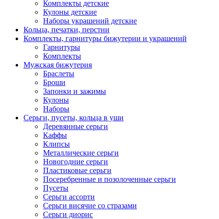
Комплекты детские
Кулоны детские
Наборы украшений детские
Кольца, печатки, перстни
Комплекты, гарнитуры бижутерии и украшений
Гарнитуры
Комплекты
Мужская бижутерия
Браслеты
Броши
Запонки и зажимы
Кулоны
Наборы
Серьги, пусеты, кольца в уши
Деревянные серьги
Каффы
Клипсы
Металлические серьги
Новогодние серьги
Пластиковые серьги
Посеребренные и позолоченные серьги
Пусеты
Серьги ассорти
Серьги висячие со стразами
Серьги диорис