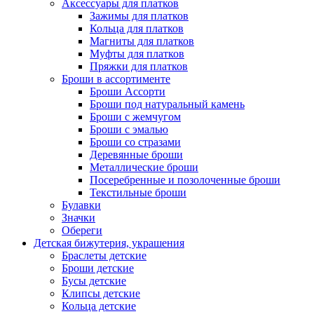
Аксессуары для платков
Зажимы для платков
Кольца для платков
Магниты для платков
Муфты для платков
Пряжки для платков
Броши в ассортименте
Броши Ассорти
Броши под натуральный камень
Броши с жемчугом
Броши с эмалью
Броши со стразами
Деревянные броши
Металлические броши
Посеребренные и позолоченные броши
Текстильные броши
Булавки
Значки
Обереги
Детская бижутерия, украшения
Браслеты детские
Броши детские
Бусы детские
Клипсы детские
Кольца детские