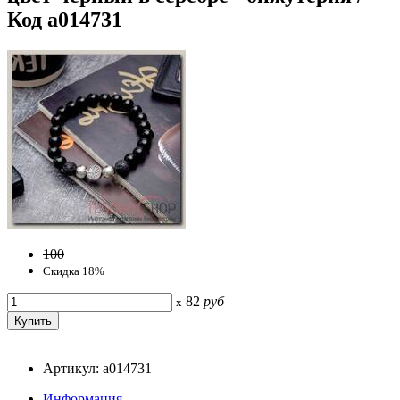
Код a014731
100
Скидка 18%
82
руб
x
Артикул: a014731
Информация