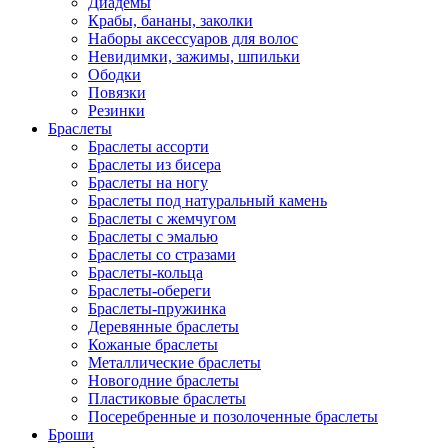
Диадемы
Крабы, бананы, заколки
Наборы аксессуаров для волос
Невидимки, зажимы, шпильки
Ободки
Повязки
Резинки
Браслеты
Браслеты ассорти
Браслеты из бисера
Браслеты на ногу
Браслеты под натуральный камень
Браслеты с жемчугом
Браслеты с эмалью
Браслеты со стразами
Браслеты-кольца
Браслеты-обереги
Браслеты-пружинка
Деревянные браслеты
Кожаные браслеты
Металлические браслеты
Новогодние браслеты
Пластиковые браслеты
Посеребренные и позолоченные браслеты
Броши