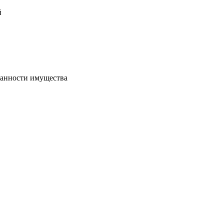
й
хранности имущества