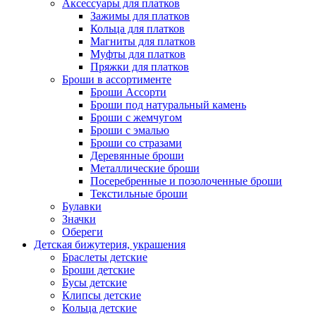
Аксессуары для платков
Зажимы для платков
Кольца для платков
Магниты для платков
Муфты для платков
Пряжки для платков
Броши в ассортименте
Броши Ассорти
Броши под натуральный камень
Броши с жемчугом
Броши с эмалью
Броши со стразами
Деревянные броши
Металлические броши
Посеребренные и позолоченные броши
Текстильные броши
Булавки
Значки
Обереги
Детская бижутерия, украшения
Браслеты детские
Броши детские
Бусы детские
Клипсы детские
Кольца детские