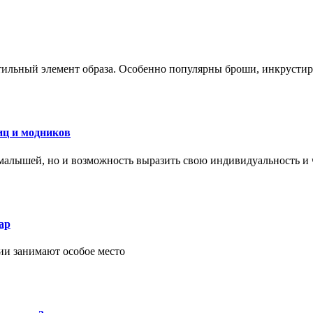
стильный элемент образа. Особенно популярны броши, инкруст
иц и модников
малышей, но и возможность выразить свою индивидуальность и 
ар
ии занимают особое место