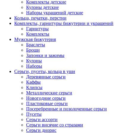
Комплекты детские
Кулоны детские
Наборы украшений детские
Кольца, печатки, перстни
Комплекты, гарнитуры бижутерии и украшений
Гарнитуры
Комплекты
Мужская бижутерия
Браслеты
Броши
Запонки и зажимы
Кулоны
Наборы
Серьги, пусеты, кольца в уши
Деревянные серьги
Каффы
Клипсы
Металлические серьги
Новогодние серьги
Пластиковые серьги
Посеребренные и позолоченные серьги
Пусеты
Серьги ассорти
Серьги висячие со стразами
Серьги диорис