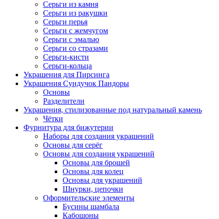
Серьги из камня
Серьги из ракушки
Серьги перья
Серьги с жемчугом
Серьги с эмалью
Серьги со стразами
Серьги-кисти
Серьги-кольца
Украшения для Пирсинга
Украшения Сундучок Пандоры
Основы
Разделители
Украшения, стилизованные под натуральный камень
Чётки
Фурнитура для бижутерии
Наборы для создания украшений
Основы для серёг
Основы для создания украшений
Основы для брошей
Основы для колец
Основы для украшений
Шнурки, цепочки
Оформительские элементы
Бусины шамбала
Кабошоны