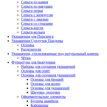
Серьги из камня
Серьги из ракушки
Серьги перья
Серьги с жемчугом
Серьги с эмалью
Серьги со стразами
Серьги-кисти
Серьги-кольца
Украшения для Пирсинга
Украшения Сундучок Пандоры
Основы
Разделители
Украшения, стилизованные под натуральный камень
Чётки
Фурнитура для бижутерии
Наборы для создания украшений
Основы для серёг
Основы для создания украшений
Основы для брошей
Основы для колец
Основы для украшений
Шнурки, цепочки
Оформительские элементы
Бусины шамбала
Кабошоны