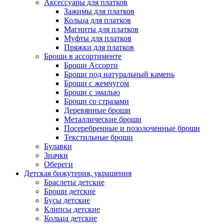
Аксессуары для платков
Зажимы для платков
Кольца для платков
Магниты для платков
Муфты для платков
Пряжки для платков
Броши в ассортименте
Броши Ассорти
Броши под натуральный камень
Броши с жемчугом
Броши с эмалью
Броши со стразами
Деревянные броши
Металлические броши
Посеребренные и позолоченные броши
Текстильные броши
Булавки
Значки
Обереги
Детская бижутерия, украшения
Браслеты детские
Броши детские
Бусы детские
Клипсы детские
Кольца детские