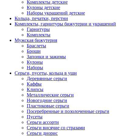
Комплекты детские
Кулоны детские
Наборы украшений детские
Кольца, печатки, перстни
Комплекты, гарнитуры бижутерии и украшений
Гарнитуры
Комплекты
Мужская бижутерия
Браслеты
Броши
Запонки и зажимы
Кулоны
Наборы
Серьги, пусеты, кольца в уши
Деревянные серьги
Каффы
Клипсы
Металлические серьги
Новогодние серьги
Пластиковые серьги
Посеребренные и позолоченные серьги
Пусеты
Серьги ассорти
Серьги висячие со стразами
Серьги диорис