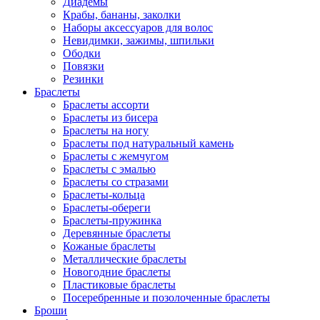
Диадемы
Крабы, бананы, заколки
Наборы аксессуаров для волос
Невидимки, зажимы, шпильки
Ободки
Повязки
Резинки
Браслеты
Браслеты ассорти
Браслеты из бисера
Браслеты на ногу
Браслеты под натуральный камень
Браслеты с жемчугом
Браслеты с эмалью
Браслеты со стразами
Браслеты-кольца
Браслеты-обереги
Браслеты-пружинка
Деревянные браслеты
Кожаные браслеты
Металлические браслеты
Новогодние браслеты
Пластиковые браслеты
Посеребренные и позолоченные браслеты
Броши