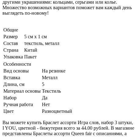
другими украшениями: кольцами, серьгами или колье.
Множество возможных вариантов поможет вам каждый день
выглядеть по-новому!
Общие
Размер
5 см x 1 см
Состав
текстиль, металл
Страна
Китай
Упаковка
Пакет
Особенности
Вид основы
На резинке
Вставка
Металл
Длина, см
5
Материал основы
Текстиль
Набор
Да
Ручная работа
Нет
Цвет
Разноцветный
Вы можете купить Браслет ассорти Игра слов, набор 3 штуки,
I YOU, цветной - бижутерия всего за 44.00 рублей. В магазине
представлены Браслеты ассорти Queen fair с описаниями, а