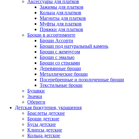
Аксессуары для платков
Зажимы для платков
Кольца для платков
Магниты для платков
Муфты для платков
Пряжки для платков
Броши в ассортименте
Броши Ассорти
Броши под натуральный камень
Броши с жемчугом
Броши с эмалью
Броши со стразами
Деревянные броши
Металлические броши
Посеребренные и позолоченные броши
Текстильные броши
Булавки
Значки
Обереги
Детская бижутерия, украшения
Браслеты детские
Броши детские
Бусы детские
Клипсы детские
Кольца детские