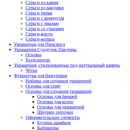
Серьги из камня
Серьги из ракушки
Серьги перья
Серьги с жемчугом
Серьги с эмалью
Серьги со стразами
Серьги-кисти
Серьги-кольца
Украшения для Пирсинга
Украшения Сундучок Пандоры
Основы
Разделители
Украшения, стилизованные под натуральный камень
Чётки
Фурнитура для бижутерии
Наборы для создания украшений
Основы для серёг
Основы для создания украшений
Основы для брошей
Основы для колец
Основы для украшений
Шнурки, цепочки
Оформительские элементы
Бусины шамбала
Кабошоны