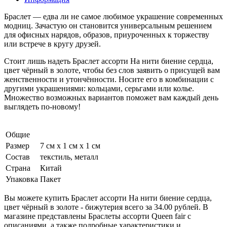
Браслет — едва ли не самое любимое украшение современных
модниц. Зачастую он становится универсальным решением
для офисных нарядов, образов, приуроченных к торжеству
или встрече в кругу друзей.
Стоит лишь надеть Браслет ассорти На нити биение сердца,
цвет чёрный в золоте, чтобы без слов заявить о присущей вам
женственности и утончённости. Носите его в комбинации с
другими украшениями: кольцами, серьгами или колье.
Множество возможных вариантов поможет вам каждый день
выглядеть по-новому!
Общие
Размер
7 см x 1 см x 1 см
Состав
текстиль, металл
Страна
Китай
Упаковка
Пакет
Вы можете купить Браслет ассорти На нити биение сердца,
цвет чёрный в золоте - бижутерия всего за 34.00 рублей. В
магазине представлены Браслеты ассорти Queen fair с
описаниями, а также подробные характеристики и