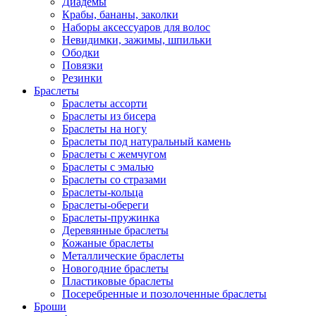
Диадемы
Крабы, бананы, заколки
Наборы аксессуаров для волос
Невидимки, зажимы, шпильки
Ободки
Повязки
Резинки
Браслеты
Браслеты ассорти
Браслеты из бисера
Браслеты на ногу
Браслеты под натуральный камень
Браслеты с жемчугом
Браслеты с эмалью
Браслеты со стразами
Браслеты-кольца
Браслеты-обереги
Браслеты-пружинка
Деревянные браслеты
Кожаные браслеты
Металлические браслеты
Новогодние браслеты
Пластиковые браслеты
Посеребренные и позолоченные браслеты
Броши