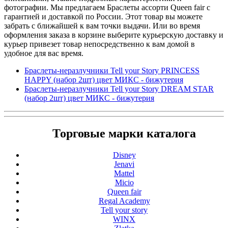
фотографии. Мы предлагаем Браслеты ассорти Queen fair с
гарантией и доставкой по России. Этот товар вы можете
забрать с ближайшей к вам точки выдачи. Или во время
оформления заказа в корзине выберите курьерскую доставку и
курьер привезет товар непосредственно к вам домой в
удобное для вас время.
Браслеты-неразлучники Tell your Story PRINCESS
HAPPY (набор 2шт) цвет МИКС - бижутерия
Браслеты-неразлучники Tell your Story DREAM STAR
(набор 2шт) цвет МИКС - бижутерия
Торговые марки каталога
Disney
Jenavi
Mattel
Micio
Queen fair
Regal Academy
Tell your story
WINX