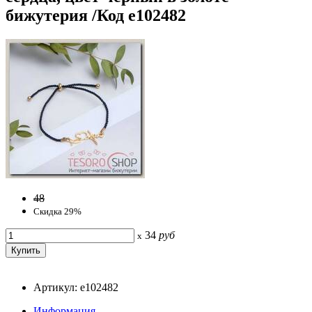
бижутерия /Код e102482
48
Скидка 29%
34
руб
x
Артикул: e102482
Информация