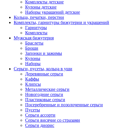
Комплекты детские
Кулоны детские
Наборы украшений детские
Кольца, печатки, перстни
Комплекты, гарнитуры бижутерии и украшений
Гарнитуры
Комплекты
Мужская бижутерия
Браслеты
Броши
Запонки и зажимы
Кулоны
Наборы
Серьги, пусеты, кольца в уши
Деревянные серьги
Каффы
Клипсы
Металлические серьги
Новогодние серьги
Пластиковые серьги
Посеребренные и позолоченные серьги
Пусеты
Серьги ассорти
Серьги висячие со стразами
Серьги диорис