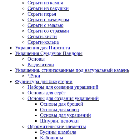
Серьги из камня
Серьги из ракушки
Серьги перья
Серьги с жемчугом
Серьги с эмалью
Серьги со стразами
Серьги-кисти
Серьги-кольца
Украшения для Пирсинга
Украшения Сундучок Пандоры
Основы
Разделители
Украшения, стилизованные под натуральный камень
Чётки
Фурнитура для бижутерии
Наборы для создания украшений
Основы для серёг
Основы для создания украшений
Основы для брошей
Основы для колец
Основы для украшений
Шнурки, цепочки
Оформительские элементы
Бусины шамбала
Кабошоны