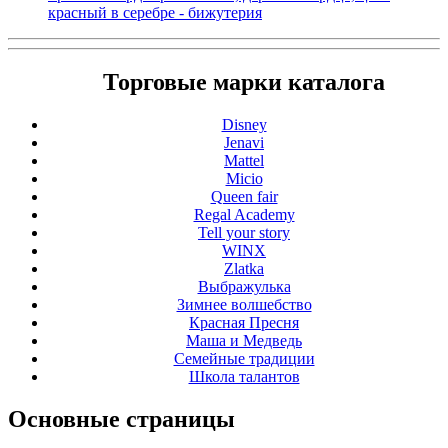
красный в серебре - бижутерия
Торговые марки каталога
Disney
Jenavi
Mattel
Micio
Queen fair
Regal Academy
Tell your story
WINX
Zlatka
Выбражулька
Зимнее волшебство
Красная Пресня
Маша и Медведь
Семейные традиции
Школа талантов
Основные
страницы