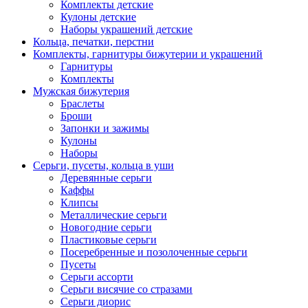
Комплекты детские
Кулоны детские
Наборы украшений детские
Кольца, печатки, перстни
Комплекты, гарнитуры бижутерии и украшений
Гарнитуры
Комплекты
Мужская бижутерия
Браслеты
Броши
Запонки и зажимы
Кулоны
Наборы
Серьги, пусеты, кольца в уши
Деревянные серьги
Каффы
Клипсы
Металлические серьги
Новогодние серьги
Пластиковые серьги
Посеребренные и позолоченные серьги
Пусеты
Серьги ассорти
Серьги висячие со стразами
Серьги диорис