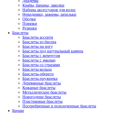
Диадемы
Крабы, бананы, заколки
Наборы аксессуаров для волос
Невидимки, зажимы, шпильки
Ободки
Повязки
Резинки
Браслеты
Браслеты ассорти
Браслеты из бисера
Браслеты на ногу
Браслеты под натуральный камень
Браслеты с жемчугом
Браслеты с эмалью
Браслеты со стразами
Браслеты-кольца
Браслеты-обереги
Браслеты-пружинка
Деревянные браслеты
Кожаные браслеты
Металлические браслеты
Новогодние браслеты
Пластиковые браслеты
Посеребренные и позолоченные браслеты
Броши