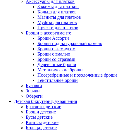
Аксессуары для платков
Зажимы для платков
Кольца для платков
Магниты для платков
Муфты для платков
Пряжки для платков
Броши в ассортименте
Броши Ассорти
Броши под натуральный камень
Броши с жемчугом
Броши с эмалью
Броши со стразами
Деревянные броши
Металлические броши
Посеребренные и позолоченные броши
Текстильные броши
Булавки
Значки
Обереги
Детская бижутерия, украшения
Браслеты детские
Броши детские
Бусы детские
Клипсы детские
Кольца детские