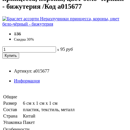
- бижутерия /Код a015677
136
Скидка 30%
95
руб
x
Артикул: a015677
Информация
Общие
Размер
6 см x 1 см x 1 см
Состав
пластик, текстиль, металл
Страна
Китай
Упаковка
Пакет
Особенности