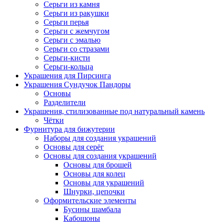
Серьги из камня
Серьги из ракушки
Серьги перья
Серьги с жемчугом
Серьги с эмалью
Серьги со стразами
Серьги-кисти
Серьги-кольца
Украшения для Пирсинга
Украшения Сундучок Пандоры
Основы
Разделители
Украшения, стилизованные под натуральный камень
Чётки
Фурнитура для бижутерии
Наборы для создания украшений
Основы для серёг
Основы для создания украшений
Основы для брошей
Основы для колец
Основы для украшений
Шнурки, цепочки
Оформительские элементы
Бусины шамбала
Кабошоны