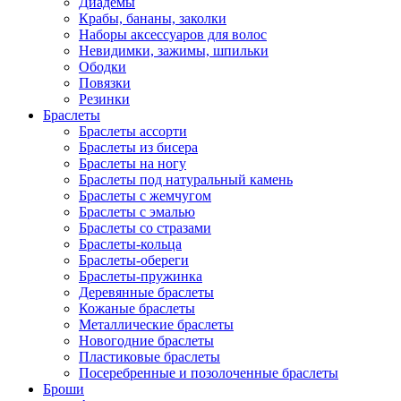
Диадемы
Крабы, бананы, заколки
Наборы аксессуаров для волос
Невидимки, зажимы, шпильки
Ободки
Повязки
Резинки
Браслеты
Браслеты ассорти
Браслеты из бисера
Браслеты на ногу
Браслеты под натуральный камень
Браслеты с жемчугом
Браслеты с эмалью
Браслеты со стразами
Браслеты-кольца
Браслеты-обереги
Браслеты-пружинка
Деревянные браслеты
Кожаные браслеты
Металлические браслеты
Новогодние браслеты
Пластиковые браслеты
Посеребренные и позолоченные браслеты
Броши