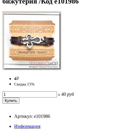
бижутерия /Код e101986
47
Скидка 15%
40
руб
x
Артикул: e101986
Информация