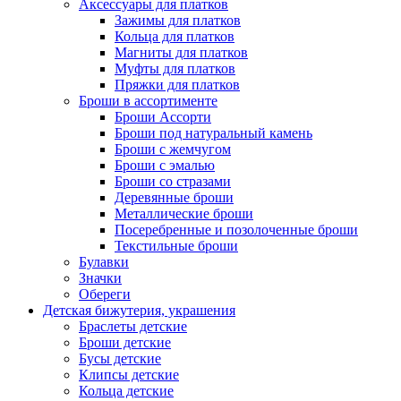
Аксессуары для платков
Зажимы для платков
Кольца для платков
Магниты для платков
Муфты для платков
Пряжки для платков
Броши в ассортименте
Броши Ассорти
Броши под натуральный камень
Броши с жемчугом
Броши с эмалью
Броши со стразами
Деревянные броши
Металлические броши
Посеребренные и позолоченные броши
Текстильные броши
Булавки
Значки
Обереги
Детская бижутерия, украшения
Браслеты детские
Броши детские
Бусы детские
Клипсы детские
Кольца детские