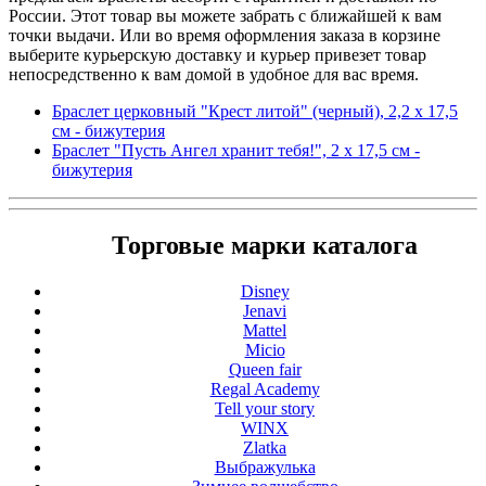
России. Этот товар вы можете забрать с ближайшей к вам
точки выдачи. Или во время оформления заказа в корзине
выберите курьерскую доставку и курьер привезет товар
непосредственно к вам домой в удобное для вас время.
Браслет церковный "Крест литой" (черный), 2,2 х 17,5
см - бижутерия
Браслет "Пусть Ангел хранит тебя!", 2 х 17,5 см -
бижутерия
Торговые марки каталога
Disney
Jenavi
Mattel
Micio
Queen fair
Regal Academy
Tell your story
WINX
Zlatka
Выбражулька