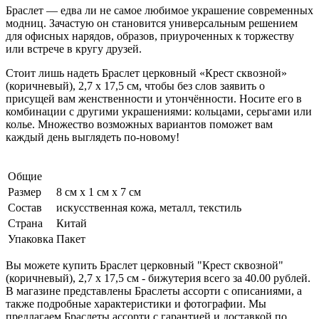
Браслет — едва ли не самое любимое украшение современных
модниц. Зачастую он становится универсальным решением
для офисных нарядов, образов, приуроченных к торжеству
или встрече в кругу друзей.
Стоит лишь надеть Браслет церковный «Крест сквозной»
(коричневый), 2,7 х 17,5 см, чтобы без слов заявить о
присущей вам женственности и утончённости. Носите его в
комбинации с другими украшениями: кольцами, серьгами или
колье. Множество возможных вариантов поможет вам
каждый день выглядеть по-новому!
Общие
Размер
8 см x 1 см x 7 см
Состав
искусственная кожа, металл, текстиль
Страна
Китай
Упаковка
Пакет
Вы можете купить Браслет церковный "Крест сквозной"
(коричневый), 2,7 х 17,5 см - бижутерия всего за 40.00 рублей.
В магазине представлены Браслеты ассорти с описаниями, а
также подробные характеристики и фотографии. Мы
предлагаем Браслеты ассорти с гарантией и доставкой по