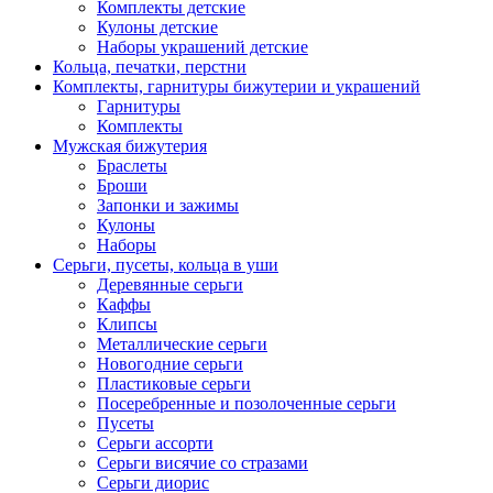
Комплекты детские
Кулоны детские
Наборы украшений детские
Кольца, печатки, перстни
Комплекты, гарнитуры бижутерии и украшений
Гарнитуры
Комплекты
Мужская бижутерия
Браслеты
Броши
Запонки и зажимы
Кулоны
Наборы
Серьги, пусеты, кольца в уши
Деревянные серьги
Каффы
Клипсы
Металлические серьги
Новогодние серьги
Пластиковые серьги
Посеребренные и позолоченные серьги
Пусеты
Серьги ассорти
Серьги висячие со стразами
Серьги диорис