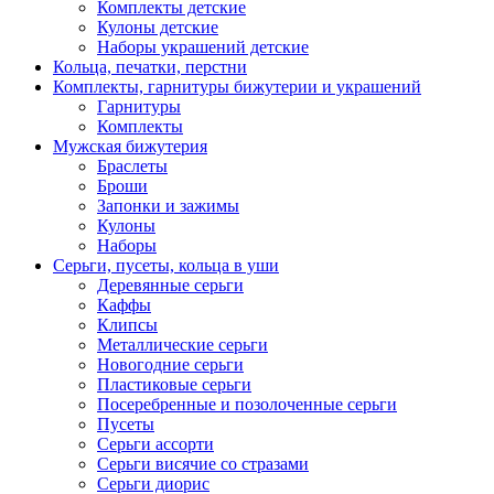
Комплекты детские
Кулоны детские
Наборы украшений детские
Кольца, печатки, перстни
Комплекты, гарнитуры бижутерии и украшений
Гарнитуры
Комплекты
Мужская бижутерия
Браслеты
Броши
Запонки и зажимы
Кулоны
Наборы
Серьги, пусеты, кольца в уши
Деревянные серьги
Каффы
Клипсы
Металлические серьги
Новогодние серьги
Пластиковые серьги
Посеребренные и позолоченные серьги
Пусеты
Серьги ассорти
Серьги висячие со стразами
Серьги диорис