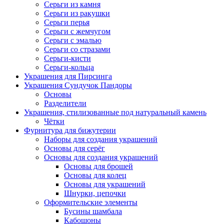
Серьги из камня
Серьги из ракушки
Серьги перья
Серьги с жемчугом
Серьги с эмалью
Серьги со стразами
Серьги-кисти
Серьги-кольца
Украшения для Пирсинга
Украшения Сундучок Пандоры
Основы
Разделители
Украшения, стилизованные под натуральный камень
Чётки
Фурнитура для бижутерии
Наборы для создания украшений
Основы для серёг
Основы для создания украшений
Основы для брошей
Основы для колец
Основы для украшений
Шнурки, цепочки
Оформительские элементы
Бусины шамбала
Кабошоны