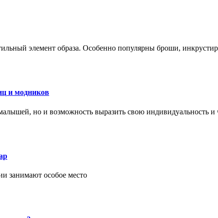
стильный элемент образа. Особенно популярны броши, инкруст
иц и модников
малышей, но и возможность выразить свою индивидуальность и 
ар
ии занимают особое место