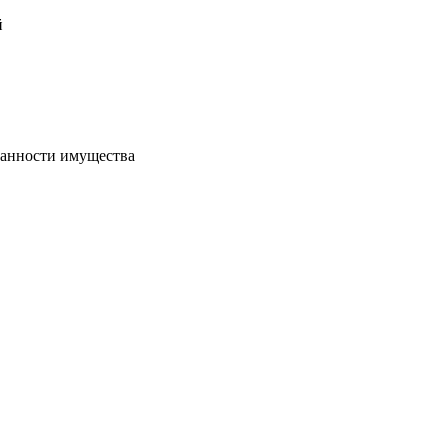
й
хранности имущества