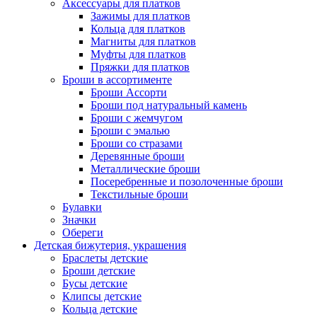
Аксессуары для платков
Зажимы для платков
Кольца для платков
Магниты для платков
Муфты для платков
Пряжки для платков
Броши в ассортименте
Броши Ассорти
Броши под натуральный камень
Броши с жемчугом
Броши с эмалью
Броши со стразами
Деревянные броши
Металлические броши
Посеребренные и позолоченные броши
Текстильные броши
Булавки
Значки
Обереги
Детская бижутерия, украшения
Браслеты детские
Броши детские
Бусы детские
Клипсы детские
Кольца детские