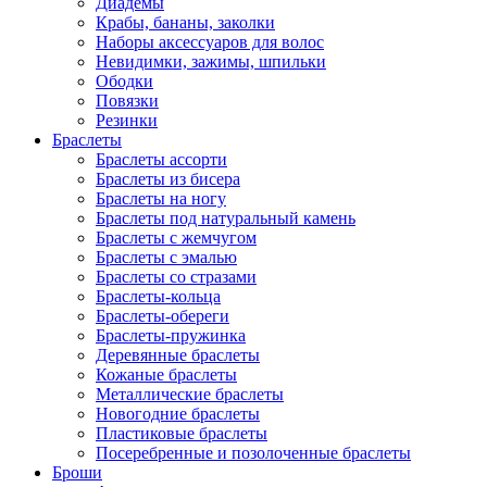
Диадемы
Крабы, бананы, заколки
Наборы аксессуаров для волос
Невидимки, зажимы, шпильки
Ободки
Повязки
Резинки
Браслеты
Браслеты ассорти
Браслеты из бисера
Браслеты на ногу
Браслеты под натуральный камень
Браслеты с жемчугом
Браслеты с эмалью
Браслеты со стразами
Браслеты-кольца
Браслеты-обереги
Браслеты-пружинка
Деревянные браслеты
Кожаные браслеты
Металлические браслеты
Новогодние браслеты
Пластиковые браслеты
Посеребренные и позолоченные браслеты
Броши