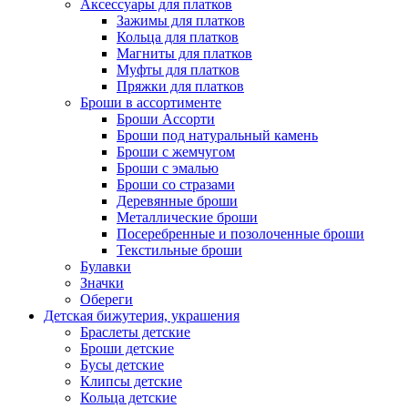
Аксессуары для платков
Зажимы для платков
Кольца для платков
Магниты для платков
Муфты для платков
Пряжки для платков
Броши в ассортименте
Броши Ассорти
Броши под натуральный камень
Броши с жемчугом
Броши с эмалью
Броши со стразами
Деревянные броши
Металлические броши
Посеребренные и позолоченные броши
Текстильные броши
Булавки
Значки
Обереги
Детская бижутерия, украшения
Браслеты детские
Броши детские
Бусы детские
Клипсы детские
Кольца детские