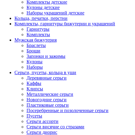
Комплекты детские
Кулоны детские
Наборы украшений детские
Кольца, печатки, перстни
Комплекты, гарнитуры бижутерии и украшений
Гарнитуры
Комплекты
Мужская бижутерия
Браслеты
Броши
Запонки и зажимы
Кулоны
Наборы
Серьги, пусеты, кольца в уши
Деревянные серьги
Каффы
Клипсы
Металлические серьги
Новогодние серьги
Пластиковые серьги
Посеребренные и позолоченные серьги
Пусеты
Серьги ассорти
Серьги висячие со стразами
Серьги диорис