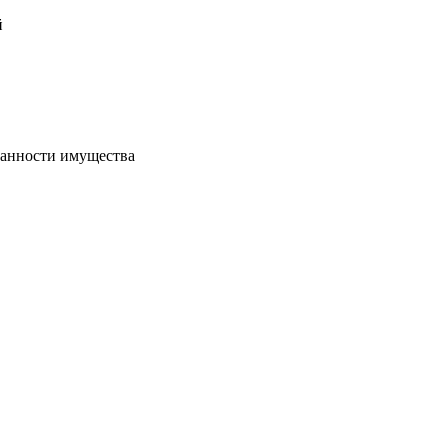
й
хранности имущества