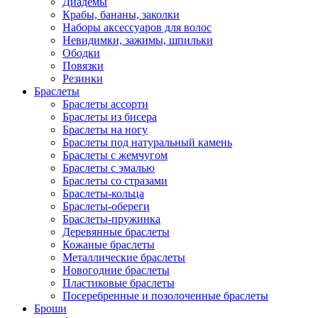
Диадемы
Крабы, бананы, заколки
Наборы аксессуаров для волос
Невидимки, зажимы, шпильки
Ободки
Повязки
Резинки
Браслеты
Браслеты ассорти
Браслеты из бисера
Браслеты на ногу
Браслеты под натуральный камень
Браслеты с жемчугом
Браслеты с эмалью
Браслеты со стразами
Браслеты-кольца
Браслеты-обереги
Браслеты-пружинка
Деревянные браслеты
Кожаные браслеты
Металлические браслеты
Новогодние браслеты
Пластиковые браслеты
Посеребренные и позолоченные браслеты
Броши