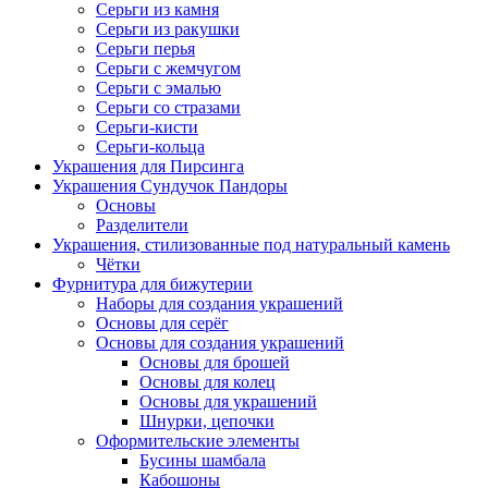
Серьги из камня
Серьги из ракушки
Серьги перья
Серьги с жемчугом
Серьги с эмалью
Серьги со стразами
Серьги-кисти
Серьги-кольца
Украшения для Пирсинга
Украшения Сундучок Пандоры
Основы
Разделители
Украшения, стилизованные под натуральный камень
Чётки
Фурнитура для бижутерии
Наборы для создания украшений
Основы для серёг
Основы для создания украшений
Основы для брошей
Основы для колец
Основы для украшений
Шнурки, цепочки
Оформительские элементы
Бусины шамбала
Кабошоны