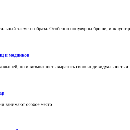
стильный элемент образа. Особенно популярны броши, инкруст
иц и модников
малышей, но и возможность выразить свою индивидуальность и 
ар
ии занимают особое место