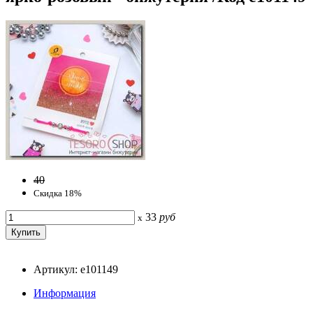
40
Скидка 18%
33
руб
x
Артикул: e101149
Информация