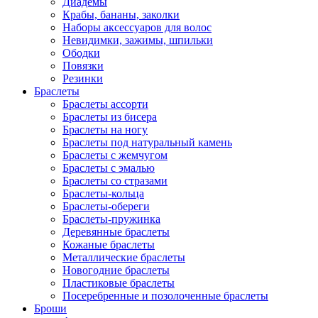
Диадемы
Крабы, бананы, заколки
Наборы аксессуаров для волос
Невидимки, зажимы, шпильки
Ободки
Повязки
Резинки
Браслеты
Браслеты ассорти
Браслеты из бисера
Браслеты на ногу
Браслеты под натуральный камень
Браслеты с жемчугом
Браслеты с эмалью
Браслеты со стразами
Браслеты-кольца
Браслеты-обереги
Браслеты-пружинка
Деревянные браслеты
Кожаные браслеты
Металлические браслеты
Новогодние браслеты
Пластиковые браслеты
Посеребренные и позолоченные браслеты
Броши