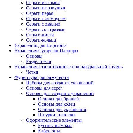
Серьги из камня
Серьги из ракушки
Серьги перья
Серьги с жемчугом
Серьги с эмалью
Серьги со стразами
Серьги-кисти
Серьги-кольца
Украшения для Пирсинга
Украшения Сундучок Пандоры
Основы
Разделители
Украшения, стилизованные под натуральный камень
Чётки
Фурнитура для бижутерии
Наборы для создания украшений
Основы для серёг
Основы для создания украшений
Основы для брошей
Основы для колец
Основы для украшений
Шнурки, цепочки
Оформительские элементы
Бусины шамбала
Кабошоны