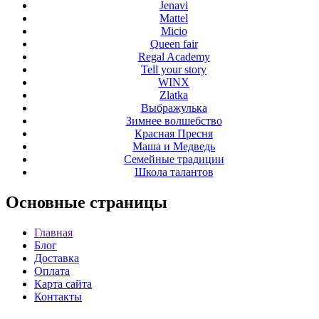
Jenavi
Mattel
Micio
Queen fair
Regal Academy
Tell your story
WINX
Zlatka
Выбражулька
Зимнее волшебство
Красная Пресня
Маша и Медведь
Семейные традиции
Школа талантов
Основные
страницы
Главная
Блог
Доставка
Оплата
Карта сайта
Контакты