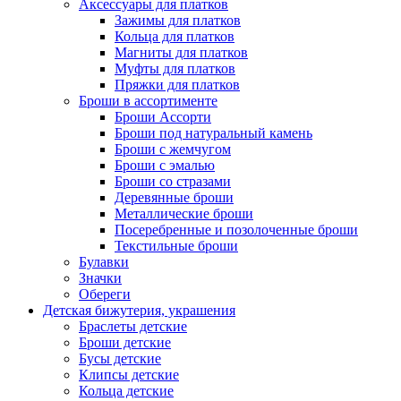
Аксессуары для платков
Зажимы для платков
Кольца для платков
Магниты для платков
Муфты для платков
Пряжки для платков
Броши в ассортименте
Броши Ассорти
Броши под натуральный камень
Броши с жемчугом
Броши с эмалью
Броши со стразами
Деревянные броши
Металлические броши
Посеребренные и позолоченные броши
Текстильные броши
Булавки
Значки
Обереги
Детская бижутерия, украшения
Браслеты детские
Броши детские
Бусы детские
Клипсы детские
Кольца детские