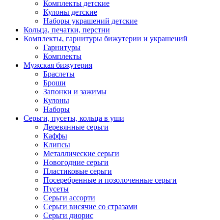
Комплекты детские
Кулоны детские
Наборы украшений детские
Кольца, печатки, перстни
Комплекты, гарнитуры бижутерии и украшений
Гарнитуры
Комплекты
Мужская бижутерия
Браслеты
Броши
Запонки и зажимы
Кулоны
Наборы
Серьги, пусеты, кольца в уши
Деревянные серьги
Каффы
Клипсы
Металлические серьги
Новогодние серьги
Пластиковые серьги
Посеребренные и позолоченные серьги
Пусеты
Серьги ассорти
Серьги висячие со стразами
Серьги диорис