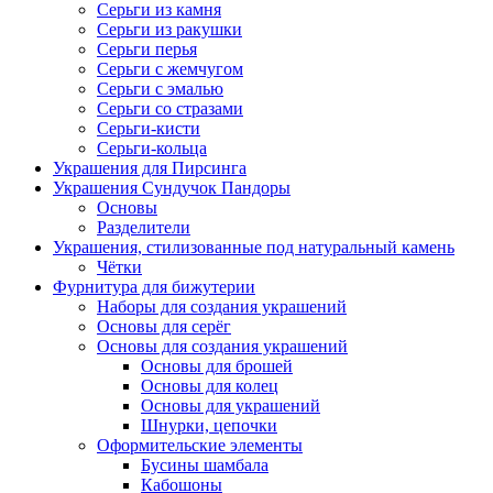
Серьги из камня
Серьги из ракушки
Серьги перья
Серьги с жемчугом
Серьги с эмалью
Серьги со стразами
Серьги-кисти
Серьги-кольца
Украшения для Пирсинга
Украшения Сундучок Пандоры
Основы
Разделители
Украшения, стилизованные под натуральный камень
Чётки
Фурнитура для бижутерии
Наборы для создания украшений
Основы для серёг
Основы для создания украшений
Основы для брошей
Основы для колец
Основы для украшений
Шнурки, цепочки
Оформительские элементы
Бусины шамбала
Кабошоны