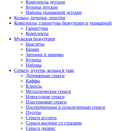
Комплекты детские
Кулоны детские
Наборы украшений детские
Кольца, печатки, перстни
Комплекты, гарнитуры бижутерии и украшений
Гарнитуры
Комплекты
Мужская бижутерия
Браслеты
Броши
Запонки и зажимы
Кулоны
Наборы
Серьги, пусеты, кольца в уши
Деревянные серьги
Каффы
Клипсы
Металлические серьги
Новогодние серьги
Пластиковые серьги
Посеребренные и позолоченные серьги
Пусеты
Серьги ассорти
Серьги висячие со стразами
Серьги диорис