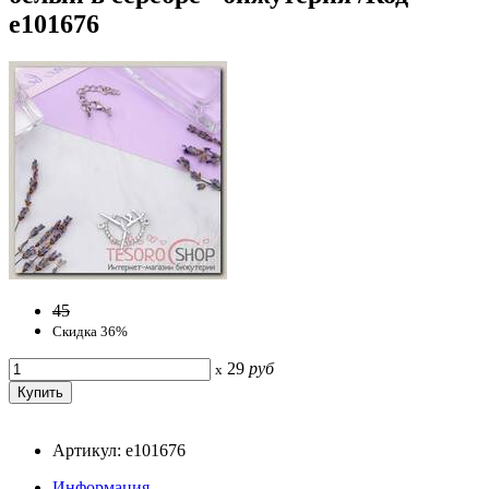
e101676
45
Скидка 36%
29
руб
x
Артикул: e101676
Информация