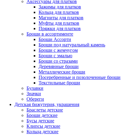
Аксессуары для платков
Зажимы для платков
Кольца для платков
Магниты для платков
Муфты для платков
Пряжки для платков
Броши в ассортименте
Броши Ассорти
Броши под натуральный камень
Броши с жемчугом
Броши с эмалью
Броши со стразами
Деревянные броши
Металлические броши
Посеребренные и позолоченные броши
Текстильные броши
Булавки
Значки
Обереги
Детская бижутерия, украшения
Браслеты детские
Броши детские
Бусы детские
Клипсы детские
Кольца детские