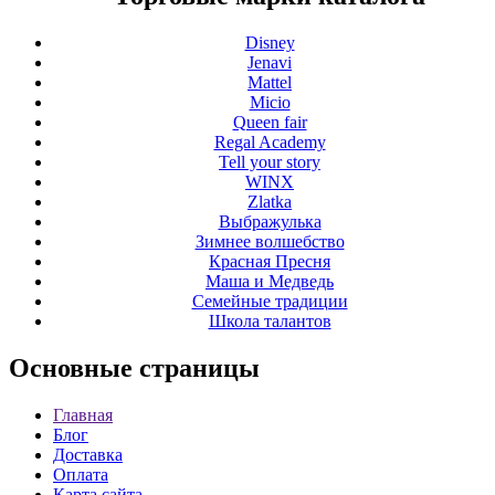
Disney
Jenavi
Mattel
Micio
Queen fair
Regal Academy
Tell your story
WINX
Zlatka
Выбражулька
Зимнее волшебство
Красная Пресня
Маша и Медведь
Семейные традиции
Школа талантов
Основные
страницы
Главная
Блог
Доставка
Оплата
Карта сайта