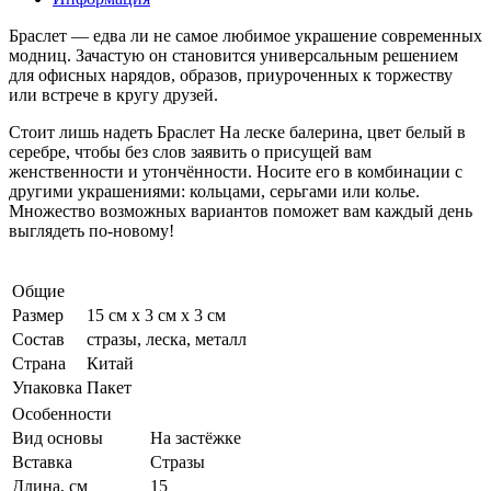
Браслет — едва ли не самое любимое украшение современных
модниц. Зачастую он становится универсальным решением
для офисных нарядов, образов, приуроченных к торжеству
или встрече в кругу друзей.
Стоит лишь надеть Браслет На леске балерина, цвет белый в
серебре, чтобы без слов заявить о присущей вам
женственности и утончённости. Носите его в комбинации с
другими украшениями: кольцами, серьгами или колье.
Множество возможных вариантов поможет вам каждый день
выглядеть по-новому!
Общие
Размер
15 см x 3 см x 3 см
Состав
стразы, леска, металл
Страна
Китай
Упаковка
Пакет
Особенности
Вид основы
На застёжке
Вставка
Стразы
Длина, см
15