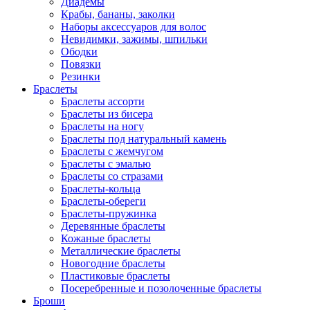
Диадемы
Крабы, бананы, заколки
Наборы аксессуаров для волос
Невидимки, зажимы, шпильки
Ободки
Повязки
Резинки
Браслеты
Браслеты ассорти
Браслеты из бисера
Браслеты на ногу
Браслеты под натуральный камень
Браслеты с жемчугом
Браслеты с эмалью
Браслеты со стразами
Браслеты-кольца
Браслеты-обереги
Браслеты-пружинка
Деревянные браслеты
Кожаные браслеты
Металлические браслеты
Новогодние браслеты
Пластиковые браслеты
Посеребренные и позолоченные браслеты
Броши