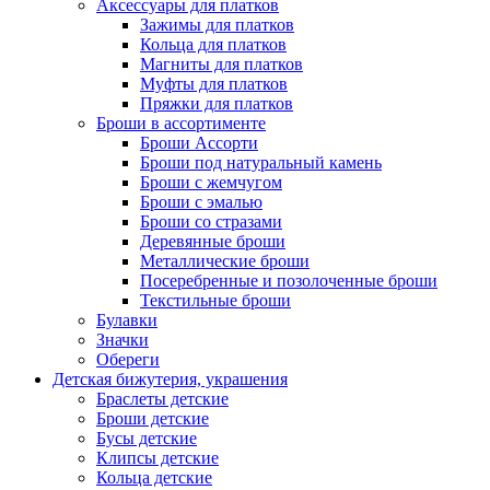
Аксессуары для платков
Зажимы для платков
Кольца для платков
Магниты для платков
Муфты для платков
Пряжки для платков
Броши в ассортименте
Броши Ассорти
Броши под натуральный камень
Броши с жемчугом
Броши с эмалью
Броши со стразами
Деревянные броши
Металлические броши
Посеребренные и позолоченные броши
Текстильные броши
Булавки
Значки
Обереги
Детская бижутерия, украшения
Браслеты детские
Броши детские
Бусы детские
Клипсы детские
Кольца детские