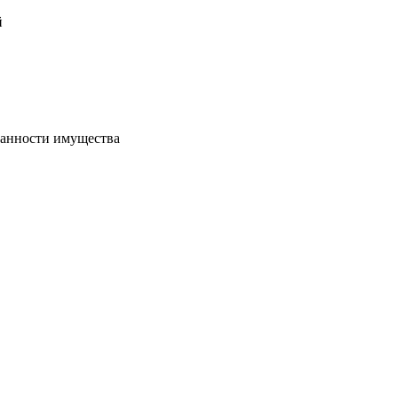
й
хранности имущества