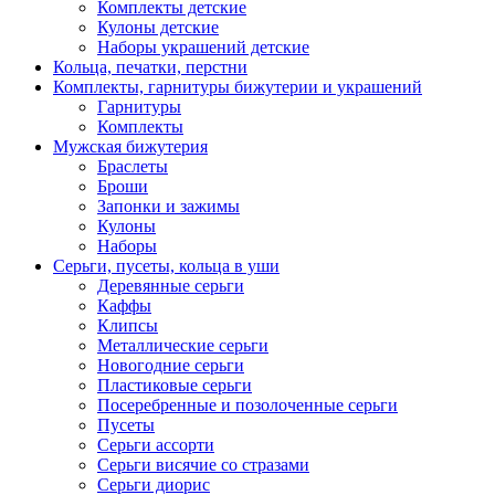
Комплекты детские
Кулоны детские
Наборы украшений детские
Кольца, печатки, перстни
Комплекты, гарнитуры бижутерии и украшений
Гарнитуры
Комплекты
Мужская бижутерия
Браслеты
Броши
Запонки и зажимы
Кулоны
Наборы
Серьги, пусеты, кольца в уши
Деревянные серьги
Каффы
Клипсы
Металлические серьги
Новогодние серьги
Пластиковые серьги
Посеребренные и позолоченные серьги
Пусеты
Серьги ассорти
Серьги висячие со стразами
Серьги диорис