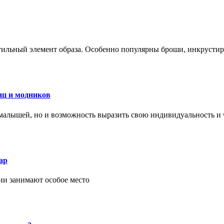
стильный элемент образа. Особенно популярны броши, инкруст
иц и модников
малышей, но и возможность выразить свою индивидуальность и 
ар
ии занимают особое место