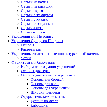
Серьги из камня
Серьги из ракушки
Серьги перья
Серьги с жемчугом
Серьги с эмалью
Серьги со стразами
Серьги-кисти
Серьги-кольца
Украшения для Пирсинга
Украшения Сундучок Пандоры
Основы
Разделители
Украшения, стилизованные под натуральный камень
Чётки
Фурнитура для бижутерии
Наборы для создания украшений
Основы для серёг
Основы для создания украшений
Основы для брошей
Основы для колец
Основы для украшений
Шнурки, цепочки
Оформительские элементы
Бусины шамбала
Кабошоны