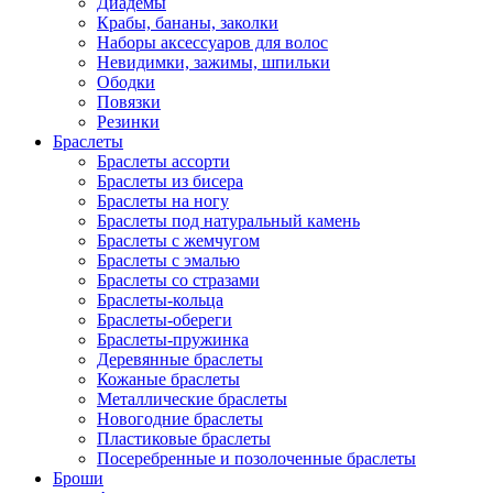
Диадемы
Крабы, бананы, заколки
Наборы аксессуаров для волос
Невидимки, зажимы, шпильки
Ободки
Повязки
Резинки
Браслеты
Браслеты ассорти
Браслеты из бисера
Браслеты на ногу
Браслеты под натуральный камень
Браслеты с жемчугом
Браслеты с эмалью
Браслеты со стразами
Браслеты-кольца
Браслеты-обереги
Браслеты-пружинка
Деревянные браслеты
Кожаные браслеты
Металлические браслеты
Новогодние браслеты
Пластиковые браслеты
Посеребренные и позолоченные браслеты
Броши