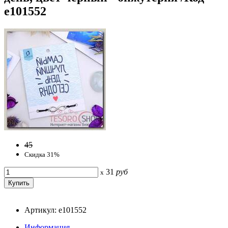
e101552
45
Скидка 31%
31
руб
x
Артикул: e101552
Информация