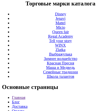
Торговые марки каталога
Disney
Jenavi
Mattel
Micio
Queen fair
Regal Academy
Tell your story
WINX
Zlatka
Выбражулька
Зимнее волшебство
Красная Пресня
Маша и Медведь
Семейные традиции
Школа талантов
Основные
страницы
Главная
Блог
Доставка
Оплата