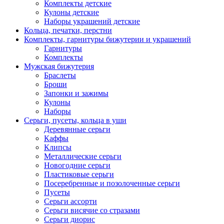
Комплекты детские
Кулоны детские
Наборы украшений детские
Кольца, печатки, перстни
Комплекты, гарнитуры бижутерии и украшений
Гарнитуры
Комплекты
Мужская бижутерия
Браслеты
Броши
Запонки и зажимы
Кулоны
Наборы
Серьги, пусеты, кольца в уши
Деревянные серьги
Каффы
Клипсы
Металлические серьги
Новогодние серьги
Пластиковые серьги
Посеребренные и позолоченные серьги
Пусеты
Серьги ассорти
Серьги висячие со стразами
Серьги диорис