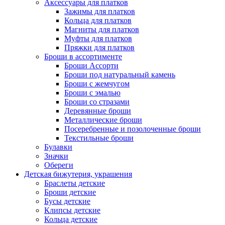
Аксессуары для платков
Зажимы для платков
Кольца для платков
Магниты для платков
Муфты для платков
Пряжки для платков
Броши в ассортименте
Броши Ассорти
Броши под натуральный камень
Броши с жемчугом
Броши с эмалью
Броши со стразами
Деревянные броши
Металлические броши
Посеребренные и позолоченные броши
Текстильные броши
Булавки
Значки
Обереги
Детская бижутерия, украшения
Браслеты детские
Броши детские
Бусы детские
Клипсы детские
Кольца детские