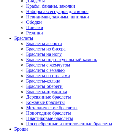
Диадемы
Крабы, бананы, заколки
Наборы аксессуаров для волос
Невидимки, зажимы, шпильки
Ободки
Повязки
Резинки
Браслеты
Браслеты ассорти
Браслеты из бисера
Браслеты на ногу
Браслеты под натуральный камень
Браслеты с жемчугом
Браслеты с эмалью
Браслеты со стразами
Браслеты-кольца
Браслеты-обереги
Браслеты-пружинка
Деревянные браслеты
Кожаные браслеты
Металлические браслеты
Новогодние браслеты
Пластиковые браслеты
Посеребренные и позолоченные браслеты
Броши