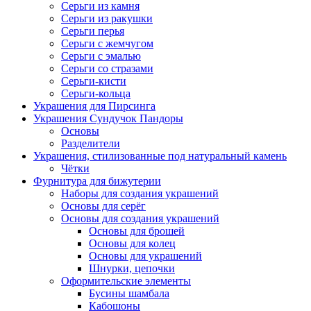
Серьги из камня
Серьги из ракушки
Серьги перья
Серьги с жемчугом
Серьги с эмалью
Серьги со стразами
Серьги-кисти
Серьги-кольца
Украшения для Пирсинга
Украшения Сундучок Пандоры
Основы
Разделители
Украшения, стилизованные под натуральный камень
Чётки
Фурнитура для бижутерии
Наборы для создания украшений
Основы для серёг
Основы для создания украшений
Основы для брошей
Основы для колец
Основы для украшений
Шнурки, цепочки
Оформительские элементы
Бусины шамбала
Кабошоны