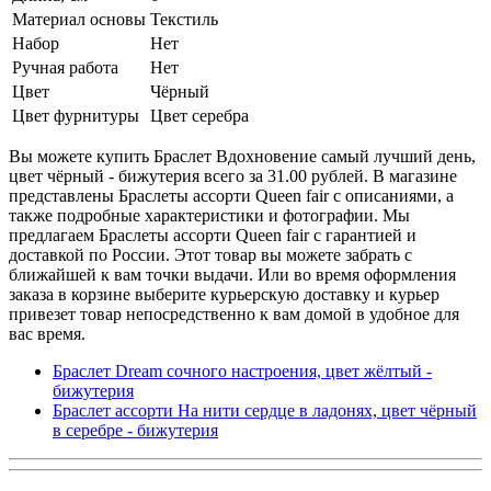
Материал основы
Текстиль
Набор
Нет
Ручная работа
Нет
Цвет
Чёрный
Цвет фурнитуры
Цвет серебра
Вы можете купить Браслет Вдохновение самый лучший день,
цвет чёрный - бижутерия всего за 31.00 рублей. В магазине
представлены Браслеты ассорти Queen fair с описаниями, а
также подробные характеристики и фотографии. Мы
предлагаем Браслеты ассорти Queen fair с гарантией и
доставкой по России. Этот товар вы можете забрать с
ближайшей к вам точки выдачи. Или во время оформления
заказа в корзине выберите курьерскую доставку и курьер
привезет товар непосредственно к вам домой в удобное для
вас время.
Браслет Dream сочного настроения, цвет жёлтый -
бижутерия
Браслет ассорти На нити сердце в ладонях, цвет чёрный
в серебре - бижутерия