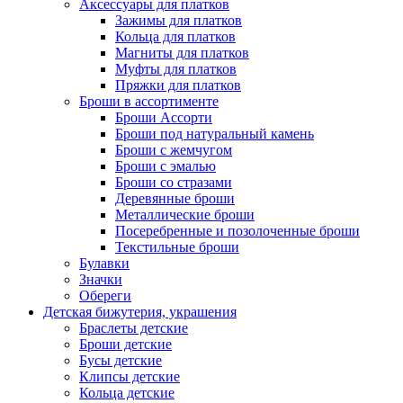
Аксессуары для платков
Зажимы для платков
Кольца для платков
Магниты для платков
Муфты для платков
Пряжки для платков
Броши в ассортименте
Броши Ассорти
Броши под натуральный камень
Броши с жемчугом
Броши с эмалью
Броши со стразами
Деревянные броши
Металлические броши
Посеребренные и позолоченные броши
Текстильные броши
Булавки
Значки
Обереги
Детская бижутерия, украшения
Браслеты детские
Броши детские
Бусы детские
Клипсы детские
Кольца детские