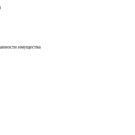
й
хранности имущества