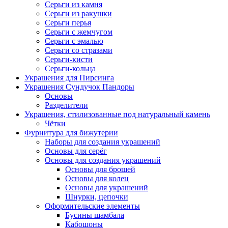
Серьги из камня
Серьги из ракушки
Серьги перья
Серьги с жемчугом
Серьги с эмалью
Серьги со стразами
Серьги-кисти
Серьги-кольца
Украшения для Пирсинга
Украшения Сундучок Пандоры
Основы
Разделители
Украшения, стилизованные под натуральный камень
Чётки
Фурнитура для бижутерии
Наборы для создания украшений
Основы для серёг
Основы для создания украшений
Основы для брошей
Основы для колец
Основы для украшений
Шнурки, цепочки
Оформительские элементы
Бусины шамбала
Кабошоны