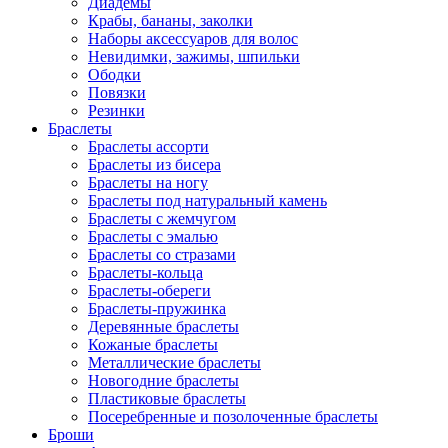
Диадемы
Крабы, бананы, заколки
Наборы аксессуаров для волос
Невидимки, зажимы, шпильки
Ободки
Повязки
Резинки
Браслеты
Браслеты ассорти
Браслеты из бисера
Браслеты на ногу
Браслеты под натуральный камень
Браслеты с жемчугом
Браслеты с эмалью
Браслеты со стразами
Браслеты-кольца
Браслеты-обереги
Браслеты-пружинка
Деревянные браслеты
Кожаные браслеты
Металлические браслеты
Новогодние браслеты
Пластиковые браслеты
Посеребренные и позолоченные браслеты
Броши