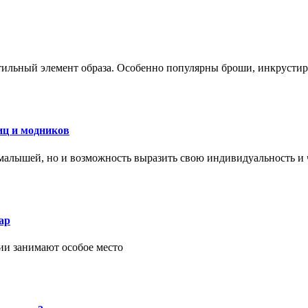
стильный элемент образа. Особенно популярны броши, инкруст
иц и модников
малышей, но и возможность выразить свою индивидуальность и 
ар
ии занимают особое место