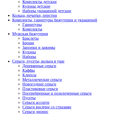
Комплекты детские
Кулоны детские
Наборы украшений детские
Кольца, печатки, перстни
Комплекты, гарнитуры бижутерии и украшений
Гарнитуры
Комплекты
Мужская бижутерия
Браслеты
Броши
Запонки и зажимы
Кулоны
Наборы
Серьги, пусеты, кольца в уши
Деревянные серьги
Каффы
Клипсы
Металлические серьги
Новогодние серьги
Пластиковые серьги
Посеребренные и позолоченные серьги
Пусеты
Серьги ассорти
Серьги висячие со стразами
Серьги диорис