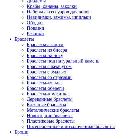
Диадемы
Крабы, бананы, заколки
Наборы аксессуаров для волос
Невидимки, зажимы, шпильки
Ободки
Повязки
Резинки
Браслеты
Браслеты ассорти
Браслеты из бисера
Браслеты на ногу
Браслеты под натуральный камень
Браслеты с жемчугом
Браслеты с эмалью
Браслеты со стразами
Браслеты-кольца
Браслеты-обереги
Браслеты-пружинка
Деревянные браслеты
Кожаные браслеты
Металлические браслеты
Новогодние браслеты
Пластиковые браслеты
Посеребренные и позолоченные браслеты
Броши