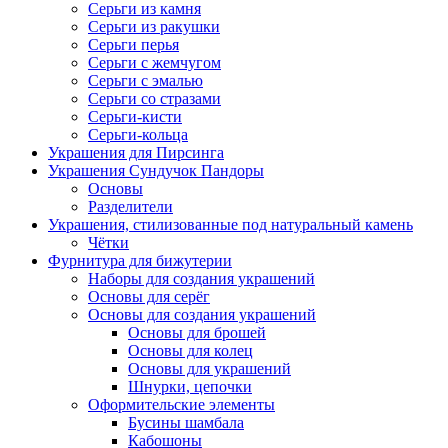
Серьги из камня
Серьги из ракушки
Серьги перья
Серьги с жемчугом
Серьги с эмалью
Серьги со стразами
Серьги-кисти
Серьги-кольца
Украшения для Пирсинга
Украшения Сундучок Пандоры
Основы
Разделители
Украшения, стилизованные под натуральный камень
Чётки
Фурнитура для бижутерии
Наборы для создания украшений
Основы для серёг
Основы для создания украшений
Основы для брошей
Основы для колец
Основы для украшений
Шнурки, цепочки
Оформительские элементы
Бусины шамбала
Кабошоны