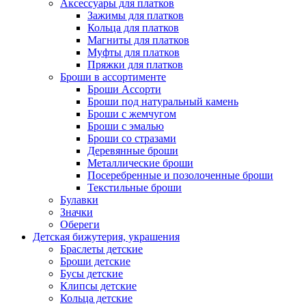
Аксессуары для платков
Зажимы для платков
Кольца для платков
Магниты для платков
Муфты для платков
Пряжки для платков
Броши в ассортименте
Броши Ассорти
Броши под натуральный камень
Броши с жемчугом
Броши с эмалью
Броши со стразами
Деревянные броши
Металлические броши
Посеребренные и позолоченные броши
Текстильные броши
Булавки
Значки
Обереги
Детская бижутерия, украшения
Браслеты детские
Броши детские
Бусы детские
Клипсы детские
Кольца детские