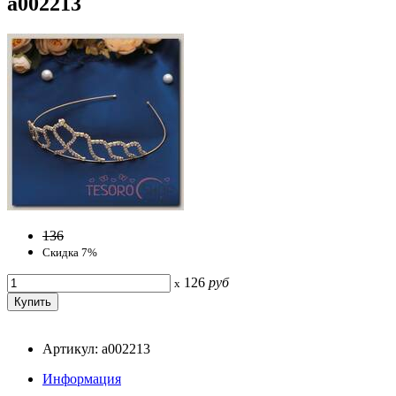
a002213
136
Скидка 7%
126
руб
x
Артикул: a002213
Информация