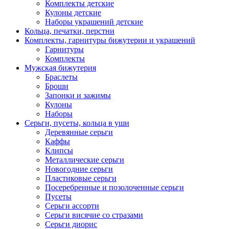
Комплекты детские
Кулоны детские
Наборы украшений детские
Кольца, печатки, перстни
Комплекты, гарнитуры бижутерии и украшений
Гарнитуры
Комплекты
Мужская бижутерия
Браслеты
Броши
Запонки и зажимы
Кулоны
Наборы
Серьги, пусеты, кольца в уши
Деревянные серьги
Каффы
Клипсы
Металлические серьги
Новогодние серьги
Пластиковые серьги
Посеребренные и позолоченные серьги
Пусеты
Серьги ассорти
Серьги висячие со стразами
Серьги диорис