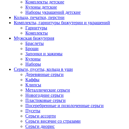
Комплекты детские
Кулоны детские
Наборы украшений детские
Кольца, печатки, перстни
Комплекты, гарнитуры бижутерии и украшений
Гарнитуры
Комплекты
Мужская бижутерия
Браслеты
Броши
Запонки и зажимы
Кулоны
Наборы
Серьги, пусеты, кольца в уши
Деревянные серьги
Каффы
Клипсы
Металлические серьги
Новогодние серьги
Пластиковые серьги
Посеребренные и позолоченные серьги
Пусеты
Серьги ассорти
Серьги висячие со стразами
Серьги диорис