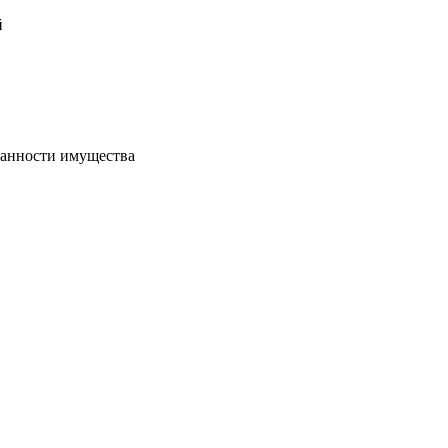
й
хранности имущества