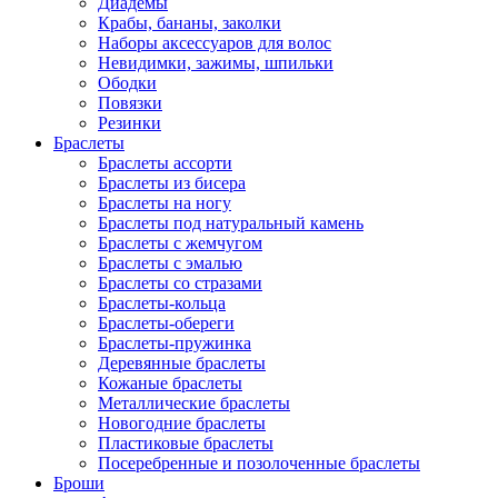
Диадемы
Крабы, бананы, заколки
Наборы аксессуаров для волос
Невидимки, зажимы, шпильки
Ободки
Повязки
Резинки
Браслеты
Браслеты ассорти
Браслеты из бисера
Браслеты на ногу
Браслеты под натуральный камень
Браслеты с жемчугом
Браслеты с эмалью
Браслеты со стразами
Браслеты-кольца
Браслеты-обереги
Браслеты-пружинка
Деревянные браслеты
Кожаные браслеты
Металлические браслеты
Новогодние браслеты
Пластиковые браслеты
Посеребренные и позолоченные браслеты
Броши