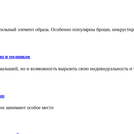
стильный элемент образа. Особенно популярны броши, инкруст
иц и модников
малышей, но и возможность выразить свою индивидуальность и 
ар
ии занимают особое место