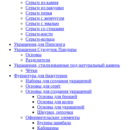
Серьги из камня
Серьги из ракушки
Серьги перья
Серьги с жемчугом
Серьги с эмалью
Серьги со стразами
Серьги-кисти
Серьги-кольца
Украшения для Пирсинга
Украшения Сундучок Пандоры
Основы
Разделители
Украшения, стилизованные под натуральный камень
Чётки
Фурнитура для бижутерии
Наборы для создания украшений
Основы для серёг
Основы для создания украшений
Основы для брошей
Основы для колец
Основы для украшений
Шнурки, цепочки
Оформительские элементы
Бусины шамбала
Кабошоны