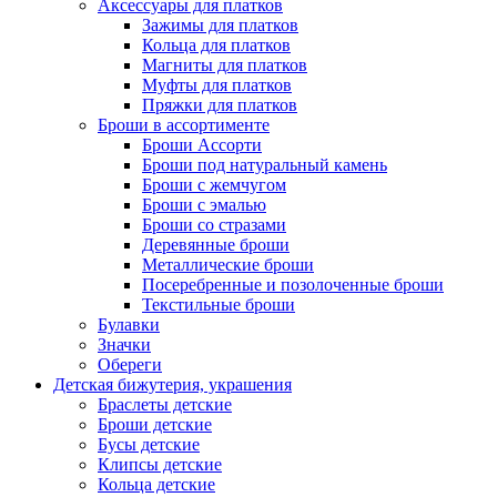
Аксессуары для платков
Зажимы для платков
Кольца для платков
Магниты для платков
Муфты для платков
Пряжки для платков
Броши в ассортименте
Броши Ассорти
Броши под натуральный камень
Броши с жемчугом
Броши с эмалью
Броши со стразами
Деревянные броши
Металлические броши
Посеребренные и позолоченные броши
Текстильные броши
Булавки
Значки
Обереги
Детская бижутерия, украшения
Браслеты детские
Броши детские
Бусы детские
Клипсы детские
Кольца детские