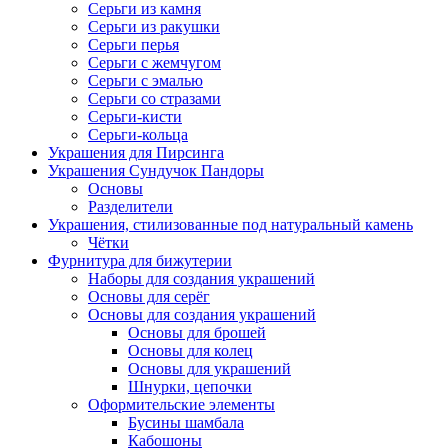
Серьги из камня
Серьги из ракушки
Серьги перья
Серьги с жемчугом
Серьги с эмалью
Серьги со стразами
Серьги-кисти
Серьги-кольца
Украшения для Пирсинга
Украшения Сундучок Пандоры
Основы
Разделители
Украшения, стилизованные под натуральный камень
Чётки
Фурнитура для бижутерии
Наборы для создания украшений
Основы для серёг
Основы для создания украшений
Основы для брошей
Основы для колец
Основы для украшений
Шнурки, цепочки
Оформительские элементы
Бусины шамбала
Кабошоны