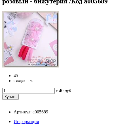
розовый - бижутерия /Код a005689
45
Скидка 11%
40
руб
x
Артикул: a005689
Информация