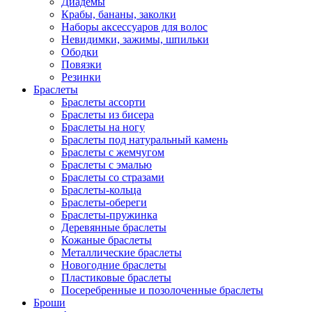
Диадемы
Крабы, бананы, заколки
Наборы аксессуаров для волос
Невидимки, зажимы, шпильки
Ободки
Повязки
Резинки
Браслеты
Браслеты ассорти
Браслеты из бисера
Браслеты на ногу
Браслеты под натуральный камень
Браслеты с жемчугом
Браслеты с эмалью
Браслеты со стразами
Браслеты-кольца
Браслеты-обереги
Браслеты-пружинка
Деревянные браслеты
Кожаные браслеты
Металлические браслеты
Новогодние браслеты
Пластиковые браслеты
Посеребренные и позолоченные браслеты
Броши