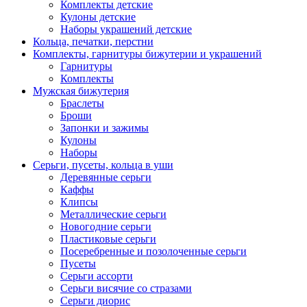
Комплекты детские
Кулоны детские
Наборы украшений детские
Кольца, печатки, перстни
Комплекты, гарнитуры бижутерии и украшений
Гарнитуры
Комплекты
Мужская бижутерия
Браслеты
Броши
Запонки и зажимы
Кулоны
Наборы
Серьги, пусеты, кольца в уши
Деревянные серьги
Каффы
Клипсы
Металлические серьги
Новогодние серьги
Пластиковые серьги
Посеребренные и позолоченные серьги
Пусеты
Серьги ассорти
Серьги висячие со стразами
Серьги диорис