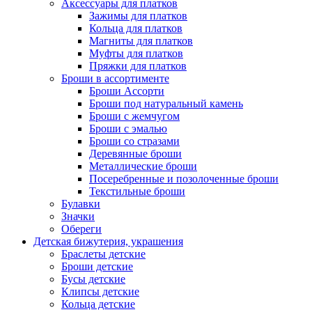
Аксессуары для платков
Зажимы для платков
Кольца для платков
Магниты для платков
Муфты для платков
Пряжки для платков
Броши в ассортименте
Броши Ассорти
Броши под натуральный камень
Броши с жемчугом
Броши с эмалью
Броши со стразами
Деревянные броши
Металлические броши
Посеребренные и позолоченные броши
Текстильные броши
Булавки
Значки
Обереги
Детская бижутерия, украшения
Браслеты детские
Броши детские
Бусы детские
Клипсы детские
Кольца детские