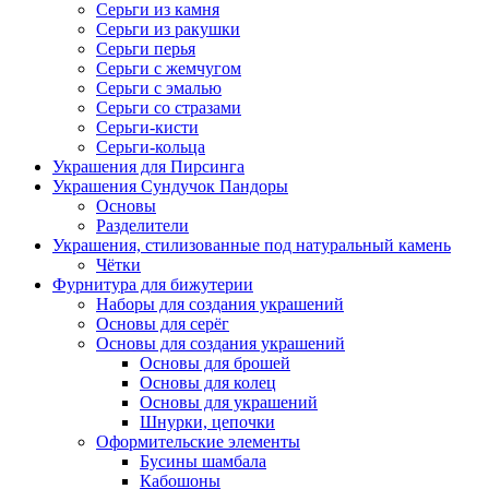
Серьги из камня
Серьги из ракушки
Серьги перья
Серьги с жемчугом
Серьги с эмалью
Серьги со стразами
Серьги-кисти
Серьги-кольца
Украшения для Пирсинга
Украшения Сундучок Пандоры
Основы
Разделители
Украшения, стилизованные под натуральный камень
Чётки
Фурнитура для бижутерии
Наборы для создания украшений
Основы для серёг
Основы для создания украшений
Основы для брошей
Основы для колец
Основы для украшений
Шнурки, цепочки
Оформительские элементы
Бусины шамбала
Кабошоны