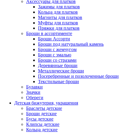
Аксессуары для платков
Зажимы для платков
Кольца для платков
Магниты для платков
Муфты для платков
Пряжки для платков
Броши в ассортименте
Броши Ассорти
Броши под натуральный камень
Броши с жемчугом
Броши с эмалью
Броши со стразами
Деревянные броши
Металлические броши
Посеребренные и позолоченные броши
Текстильные броши
Булавки
Значки
Обереги
Детская бижутерия, украшения
Браслеты детские
Броши детские
Бусы детские
Клипсы детские
Кольца детские