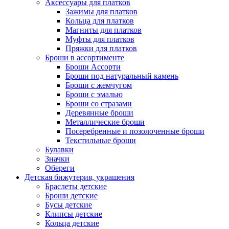
Аксессуары для платков
Зажимы для платков
Кольца для платков
Магниты для платков
Муфты для платков
Пряжки для платков
Броши в ассортименте
Броши Ассорти
Броши под натуральный камень
Броши с жемчугом
Броши с эмалью
Броши со стразами
Деревянные броши
Металлические броши
Посеребренные и позолоченные броши
Текстильные броши
Булавки
Значки
Обереги
Детская бижутерия, украшения
Браслеты детские
Броши детские
Бусы детские
Клипсы детские
Кольца детские