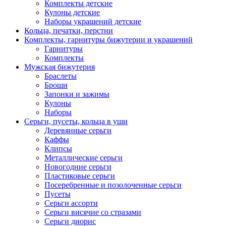
Комплекты детские
Кулоны детские
Наборы украшений детские
Кольца, печатки, перстни
Комплекты, гарнитуры бижутерии и украшений
Гарнитуры
Комплекты
Мужская бижутерия
Браслеты
Броши
Запонки и зажимы
Кулоны
Наборы
Серьги, пусеты, кольца в уши
Деревянные серьги
Каффы
Клипсы
Металлические серьги
Новогодние серьги
Пластиковые серьги
Посеребренные и позолоченные серьги
Пусеты
Серьги ассорти
Серьги висячие со стразами
Серьги диорис