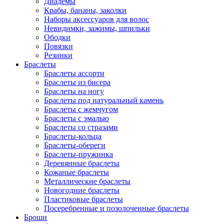
Диадемы
Крабы, бананы, заколки
Наборы аксессуаров для волос
Невидимки, зажимы, шпильки
Ободки
Повязки
Резинки
Браслеты
Браслеты ассорти
Браслеты из бисера
Браслеты на ногу
Браслеты под натуральный камень
Браслеты с жемчугом
Браслеты с эмалью
Браслеты со стразами
Браслеты-кольца
Браслеты-обереги
Браслеты-пружинка
Деревянные браслеты
Кожаные браслеты
Металлические браслеты
Новогодние браслеты
Пластиковые браслеты
Посеребренные и позолоченные браслеты
Броши