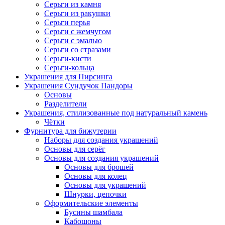
Серьги из камня
Серьги из ракушки
Серьги перья
Серьги с жемчугом
Серьги с эмалью
Серьги со стразами
Серьги-кисти
Серьги-кольца
Украшения для Пирсинга
Украшения Сундучок Пандоры
Основы
Разделители
Украшения, стилизованные под натуральный камень
Чётки
Фурнитура для бижутерии
Наборы для создания украшений
Основы для серёг
Основы для создания украшений
Основы для брошей
Основы для колец
Основы для украшений
Шнурки, цепочки
Оформительские элементы
Бусины шамбала
Кабошоны