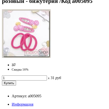
розовый - бижутерия /Код a005095
37
Скидка 16%
31
руб
x
Артикул: a005095
Информация