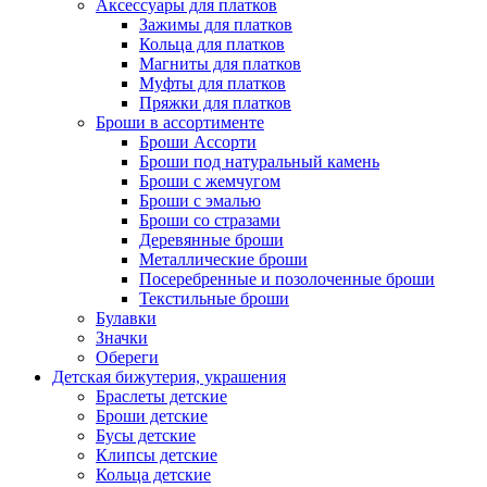
Аксессуары для платков
Зажимы для платков
Кольца для платков
Магниты для платков
Муфты для платков
Пряжки для платков
Броши в ассортименте
Броши Ассорти
Броши под натуральный камень
Броши с жемчугом
Броши с эмалью
Броши со стразами
Деревянные броши
Металлические броши
Посеребренные и позолоченные броши
Текстильные броши
Булавки
Значки
Обереги
Детская бижутерия, украшения
Браслеты детские
Броши детские
Бусы детские
Клипсы детские
Кольца детские