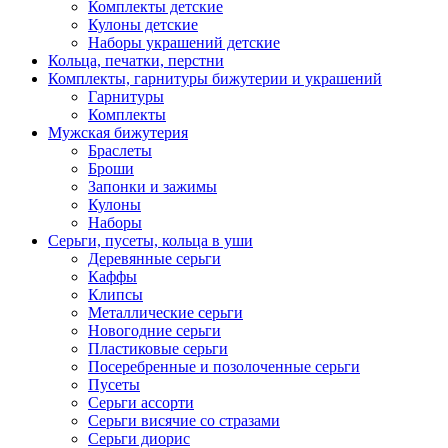
Комплекты детские
Кулоны детские
Наборы украшений детские
Кольца, печатки, перстни
Комплекты, гарнитуры бижутерии и украшений
Гарнитуры
Комплекты
Мужская бижутерия
Браслеты
Броши
Запонки и зажимы
Кулоны
Наборы
Серьги, пусеты, кольца в уши
Деревянные серьги
Каффы
Клипсы
Металлические серьги
Новогодние серьги
Пластиковые серьги
Посеребренные и позолоченные серьги
Пусеты
Серьги ассорти
Серьги висячие со стразами
Серьги диорис