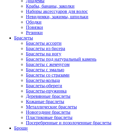
Диадемы
Крабы, бананы, заколки
Наборы аксессуаров для волос
Невидимки, зажимы, шпильки
Ободки
Повязки
Резинки
Браслеты
Браслеты ассорти
Браслеты из бисера
Браслеты на ногу
Браслеты под натуральный камень
Браслеты с жемчугом
Браслеты с эмалью
Браслеты со стразами
Браслеты-кольца
Браслеты-обереги
Браслеты-пружинка
Деревянные браслеты
Кожаные браслеты
Металлические браслеты
Новогодние браслеты
Пластиковые браслеты
Посеребренные и позолоченные браслеты
Броши