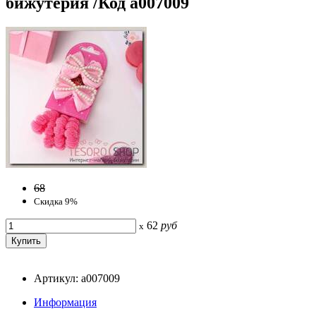
бижутерия /Код a007009
68
Скидка 9%
62
руб
x
Артикул: a007009
Информация