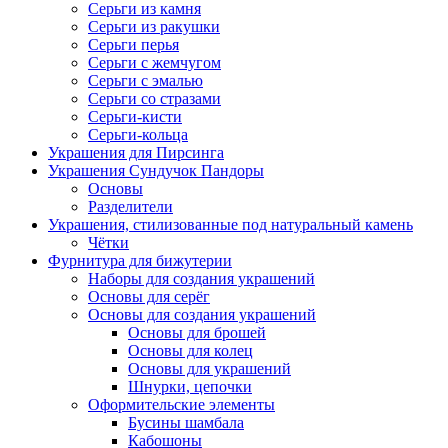
Серьги из камня
Серьги из ракушки
Серьги перья
Серьги с жемчугом
Серьги с эмалью
Серьги со стразами
Серьги-кисти
Серьги-кольца
Украшения для Пирсинга
Украшения Сундучок Пандоры
Основы
Разделители
Украшения, стилизованные под натуральный камень
Чётки
Фурнитура для бижутерии
Наборы для создания украшений
Основы для серёг
Основы для создания украшений
Основы для брошей
Основы для колец
Основы для украшений
Шнурки, цепочки
Оформительские элементы
Бусины шамбала
Кабошоны