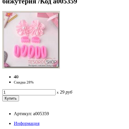
бижутерия /Код a005359
40
Скидка 28%
29
руб
x
Артикул: a005359
Информация