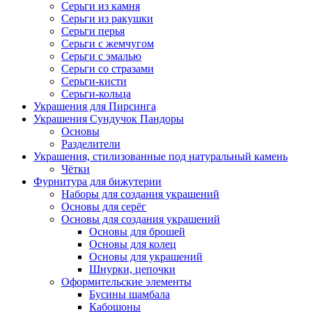
Серьги из камня
Серьги из ракушки
Серьги перья
Серьги с жемчугом
Серьги с эмалью
Серьги со стразами
Серьги-кисти
Серьги-кольца
Украшения для Пирсинга
Украшения Сундучок Пандоры
Основы
Разделители
Украшения, стилизованные под натуральный камень
Чётки
Фурнитура для бижутерии
Наборы для создания украшений
Основы для серёг
Основы для создания украшений
Основы для брошей
Основы для колец
Основы для украшений
Шнурки, цепочки
Оформительские элементы
Бусины шамбала
Кабошоны