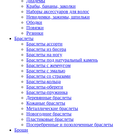
Диадемы
Крабы, бананы, заколки
Наборы аксессуаров для волос
Невидимки, зажимы, шпильки
Ободки
Повязки
Резинки
Браслеты
Браслеты ассорти
Браслеты из бисера
Браслеты на ногу
Браслеты под натуральный камень
Браслеты с жемчугом
Браслеты с эмалью
Браслеты со стразами
Браслеты-кольца
Браслеты-обереги
Браслеты-пружинка
Деревянные браслеты
Кожаные браслеты
Металлические браслеты
Новогодние браслеты
Пластиковые браслеты
Посеребренные и позолоченные браслеты
Броши