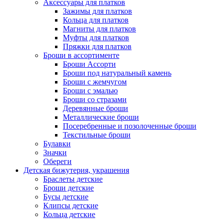
Аксессуары для платков
Зажимы для платков
Кольца для платков
Магниты для платков
Муфты для платков
Пряжки для платков
Броши в ассортименте
Броши Ассорти
Броши под натуральный камень
Броши с жемчугом
Броши с эмалью
Броши со стразами
Деревянные броши
Металлические броши
Посеребренные и позолоченные броши
Текстильные броши
Булавки
Значки
Обереги
Детская бижутерия, украшения
Браслеты детские
Броши детские
Бусы детские
Клипсы детские
Кольца детские