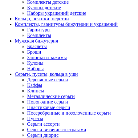
Комплекты детские
Кулоны детские
Наборы украшений детские
Кольца, печатки, перстни
Комплекты, гарнитуры бижутерии и украшений
Гарнитуры
Комплекты
Мужская бижутерия
Браслеты
Броши
Запонки и зажимы
Кулоны
Наборы
Серьги, пусеты, кольца в уши
Деревянные серьги
Каффы
Клипсы
Металлические серьги
Новогодние серьги
Пластиковые серьги
Посеребренные и позолоченные серьги
Пусеты
Серьги ассорти
Серьги висячие со стразами
Серьги диорис