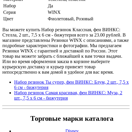
Набор
Да
Серия
WINX
Цвет
Фиолетовый, Розовый
Вы можете купить Набор резинок Классная, феи ВИНКС:
Стелла, 2 шт., 7,5 х 6 см - бижутерия всего за 23.00 рублей. В
магазине представлены Резинки WINX с описаниями, а также
подробные характеристики и фотографии. Мы предлагаем
Резинки WINX с гарантией и доставкой по России. Этот
товар вы можете забрать с ближайшей к вам точки выдачи.
Или во время оформления заказа в корзине выберите
курьерскую доставку и курьер привезет товар
непосредственно к вам домой в удобное для вас время.
Набор резинок Ты супер, феи ВИНКС: Блум, 2 шт., 7,5 х
6 см - бижутерия
Набор резинок Самая красивая, феи ВИНКС: Муза, 2
шт., 7,5 х 6 см - бижутерия
Торговые марки каталога
Disney