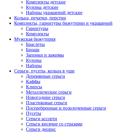
Комплекты детские
Кулоны детские
Наборы украшений детские
Кольца, печатки, перстни
Комплекты, гарнитуры бижутерии и украшений
Гарнитуры
Комплекты
Мужская бижутерия
Браслеты
Броши
Запонки и зажимы
Кулоны
Наборы
Серьги, пусеты, кольца в уши
Деревянные серьги
Каффы
Клипсы
Металлические серьги
Новогодние серьги
Пластиковые серьги
Посеребренные и позолоченные серьги
Пусеты
Серьги ассорти
Серьги висячие со стразами
Серьги диорис