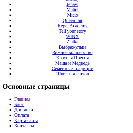
Jenavi
Mattel
Micio
Queen fair
Regal Academy
Tell your story
WINX
Zlatka
Выбражулька
Зимнее волшебство
Красная Пресня
Маша и Медведь
Семейные традиции
Школа талантов
Основные
страницы
Главная
Блог
Доставка
Оплата
Карта сайта
Контакты