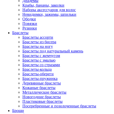
Диадемы
Крабы, бананы, заколки
Наборы аксессуаров для волос
Невидимки, зажимы, шпильки
Ободки
Повязки
Резинки
Браслеты
Браслеты ассорти
Браслеты из бисера
Браслеты на ногу
Браслеты под натуральный камень
Браслеты с жемчугом
Браслеты с эмалью
Браслеты со стразами
Браслеты-кольца
Браслеты-обереги
Браслеты-пружинка
Деревянные браслеты
Кожаные браслеты
Металлические браслеты
Новогодние браслеты
Пластиковые браслеты
Посеребренные и позолоченные браслеты
Броши