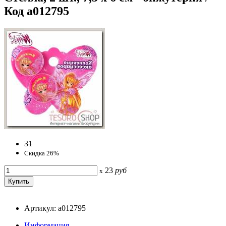
Код a012795
31
Скидка 26%
23
руб
x
Артикул: a012795
Информация