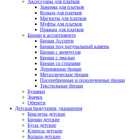
Аксессуары для платков
Зажимы для платков
Кольца для платков
Магниты для платков
Муфты для платков
Пряжки для платков
Броши в ассортименте
Броши Ассорти
Броши под натуральный камень
Броши с жемчугом
Броши с эмалью
Броши со стразами
Деревянные броши
Металлические броши
Посеребренные и позолоченные броши
Текстильные броши
Булавки
Значки
Обереги
Детская бижутерия, украшения
Браслеты детские
Броши детские
Бусы детские
Клипсы детские
Кольца детские