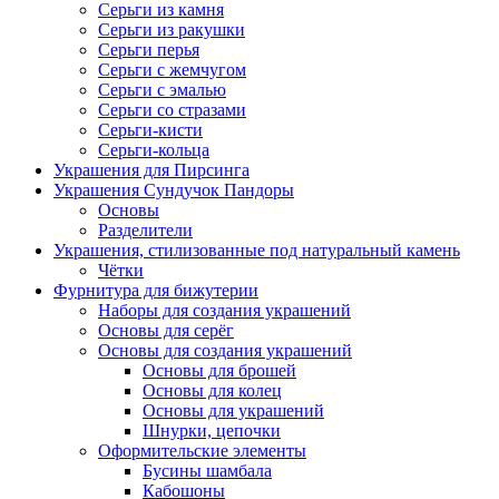
Серьги из камня
Серьги из ракушки
Серьги перья
Серьги с жемчугом
Серьги с эмалью
Серьги со стразами
Серьги-кисти
Серьги-кольца
Украшения для Пирсинга
Украшения Сундучок Пандоры
Основы
Разделители
Украшения, стилизованные под натуральный камень
Чётки
Фурнитура для бижутерии
Наборы для создания украшений
Основы для серёг
Основы для создания украшений
Основы для брошей
Основы для колец
Основы для украшений
Шнурки, цепочки
Оформительские элементы
Бусины шамбала
Кабошоны