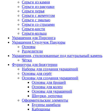
Серьги из камня
Серьги из ракушки
Серьги перья
Серьги с жемчугом
Серьги с эмалью
Серьги со стразами
Серьги-кисти
Серьги-кольца
Украшения для Пирсинга
Украшения Сундучок Пандоры
Основы
Разделители
Украшения, стилизованные под натуральный камень
Чётки
Фурнитура для бижутерии
Наборы для создания украшений
Основы для серёг
Основы для создания украшений
Основы для брошей
Основы для колец
Основы для украшений
Шнурки, цепочки
Оформительские элементы
Бусины шамбала
Кабошоны