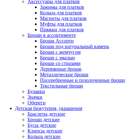
Аксессуары для платков
Зажимы для платков
Кольца для платков
Магниты для платков
Муфты для платков
Пряжки для платков
Броши в ассортименте
Броши Ассорти
Броши под натуральный камень
Броши с жемчугом
Броши с эмалью
Броши со стразами
Деревянные броши
Металлические броши
Посеребренные и позолоченные броши
Текстильные броши
Булавки
Значки
Обереги
Детская бижутерия, украшения
Браслеты детские
Броши детские
Бусы детские
Клипсы детские
Кольца детские