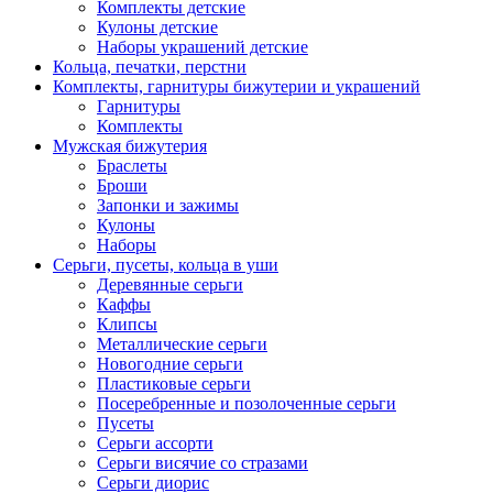
Комплекты детские
Кулоны детские
Наборы украшений детские
Кольца, печатки, перстни
Комплекты, гарнитуры бижутерии и украшений
Гарнитуры
Комплекты
Мужская бижутерия
Браслеты
Броши
Запонки и зажимы
Кулоны
Наборы
Серьги, пусеты, кольца в уши
Деревянные серьги
Каффы
Клипсы
Металлические серьги
Новогодние серьги
Пластиковые серьги
Посеребренные и позолоченные серьги
Пусеты
Серьги ассорти
Серьги висячие со стразами
Серьги диорис