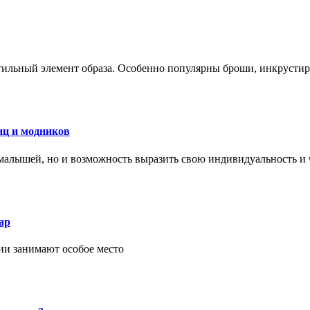
стильный элемент образа. Особенно популярны броши, инкруст
иц и модников
малышей, но и возможность выразить свою индивидуальность и 
ар
ии занимают особое место