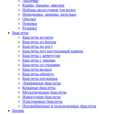
Диадемы
Крабы, бананы, заколки
Наборы аксессуаров для волос
Невидимки, зажимы, шпильки
Ободки
Повязки
Резинки
Браслеты
Браслеты ассорти
Браслеты из бисера
Браслеты на ногу
Браслеты под натуральный камень
Браслеты с жемчугом
Браслеты с эмалью
Браслеты со стразами
Браслеты-кольца
Браслеты-обереги
Браслеты-пружинка
Деревянные браслеты
Кожаные браслеты
Металлические браслеты
Новогодние браслеты
Пластиковые браслеты
Посеребренные и позолоченные браслеты
Броши