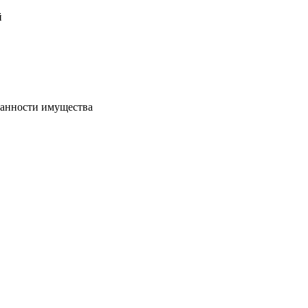
й
хранности имущества