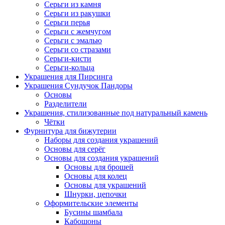
Серьги из камня
Серьги из ракушки
Серьги перья
Серьги с жемчугом
Серьги с эмалью
Серьги со стразами
Серьги-кисти
Серьги-кольца
Украшения для Пирсинга
Украшения Сундучок Пандоры
Основы
Разделители
Украшения, стилизованные под натуральный камень
Чётки
Фурнитура для бижутерии
Наборы для создания украшений
Основы для серёг
Основы для создания украшений
Основы для брошей
Основы для колец
Основы для украшений
Шнурки, цепочки
Оформительские элементы
Бусины шамбала
Кабошоны