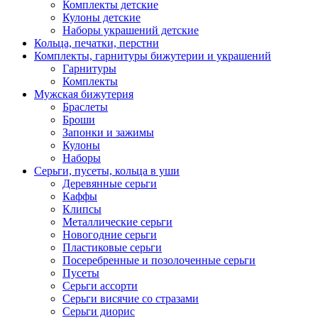
Комплекты детские
Кулоны детские
Наборы украшений детские
Кольца, печатки, перстни
Комплекты, гарнитуры бижутерии и украшений
Гарнитуры
Комплекты
Мужская бижутерия
Браслеты
Броши
Запонки и зажимы
Кулоны
Наборы
Серьги, пусеты, кольца в уши
Деревянные серьги
Каффы
Клипсы
Металлические серьги
Новогодние серьги
Пластиковые серьги
Посеребренные и позолоченные серьги
Пусеты
Серьги ассорти
Серьги висячие со стразами
Серьги диорис