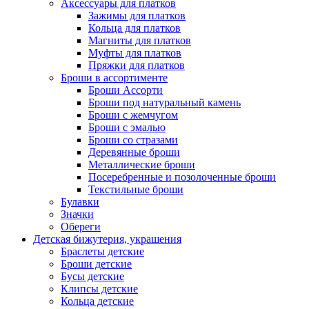
Аксессуары для платков
Зажимы для платков
Кольца для платков
Магниты для платков
Муфты для платков
Пряжки для платков
Броши в ассортименте
Броши Ассорти
Броши под натуральный камень
Броши с жемчугом
Броши с эмалью
Броши со стразами
Деревянные броши
Металлические броши
Посеребренные и позолоченные броши
Текстильные броши
Булавки
Значки
Обереги
Детская бижутерия, украшения
Браслеты детские
Броши детские
Бусы детские
Клипсы детские
Кольца детские