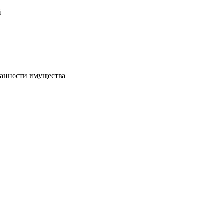
й
хранности имущества