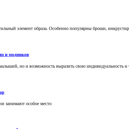
стильный элемент образа. Особенно популярны броши, инкруст
иц и модников
малышей, но и возможность выразить свою индивидуальность и 
ар
ии занимают особое место