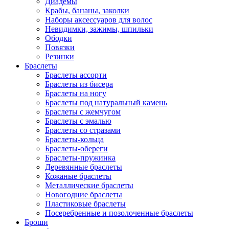
Диадемы
Крабы, бананы, заколки
Наборы аксессуаров для волос
Невидимки, зажимы, шпильки
Ободки
Повязки
Резинки
Браслеты
Браслеты ассорти
Браслеты из бисера
Браслеты на ногу
Браслеты под натуральный камень
Браслеты с жемчугом
Браслеты с эмалью
Браслеты со стразами
Браслеты-кольца
Браслеты-обереги
Браслеты-пружинка
Деревянные браслеты
Кожаные браслеты
Металлические браслеты
Новогодние браслеты
Пластиковые браслеты
Посеребренные и позолоченные браслеты
Броши