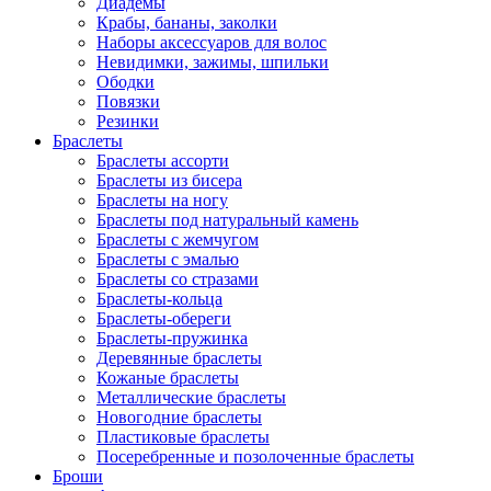
Диадемы
Крабы, бананы, заколки
Наборы аксессуаров для волос
Невидимки, зажимы, шпильки
Ободки
Повязки
Резинки
Браслеты
Браслеты ассорти
Браслеты из бисера
Браслеты на ногу
Браслеты под натуральный камень
Браслеты с жемчугом
Браслеты с эмалью
Браслеты со стразами
Браслеты-кольца
Браслеты-обереги
Браслеты-пружинка
Деревянные браслеты
Кожаные браслеты
Металлические браслеты
Новогодние браслеты
Пластиковые браслеты
Посеребренные и позолоченные браслеты
Броши