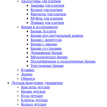
Аксессуары для платков
Зажимы для платков
Кольца для платков
Магниты для платков
Муфты для платков
Пряжки для платков
Броши в ассортименте
Броши Ассорти
Броши под натуральный камень
Броши с жемчугом
Броши с эмалью
Броши со стразами
Деревянные броши
Металлические броши
Посеребренные и позолоченные броши
Текстильные броши
Булавки
Значки
Обереги
Детская бижутерия, украшения
Браслеты детские
Броши детские
Бусы детские
Клипсы детские
Кольца детские