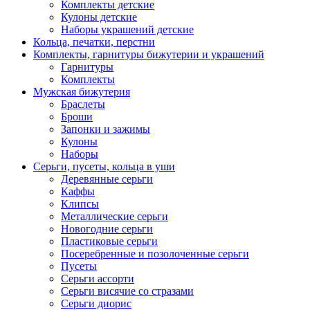
Комплекты детские
Кулоны детские
Наборы украшений детские
Кольца, печатки, перстни
Комплекты, гарнитуры бижутерии и украшений
Гарнитуры
Комплекты
Мужская бижутерия
Браслеты
Броши
Запонки и зажимы
Кулоны
Наборы
Серьги, пусеты, кольца в уши
Деревянные серьги
Каффы
Клипсы
Металлические серьги
Новогодние серьги
Пластиковые серьги
Посеребренные и позолоченные серьги
Пусеты
Серьги ассорти
Серьги висячие со стразами
Серьги диорис