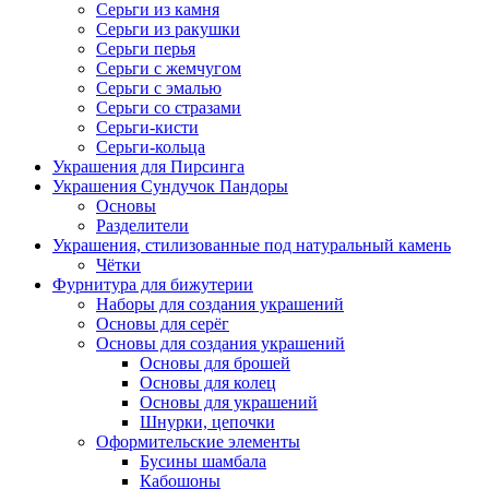
Серьги из камня
Серьги из ракушки
Серьги перья
Серьги с жемчугом
Серьги с эмалью
Серьги со стразами
Серьги-кисти
Серьги-кольца
Украшения для Пирсинга
Украшения Сундучок Пандоры
Основы
Разделители
Украшения, стилизованные под натуральный камень
Чётки
Фурнитура для бижутерии
Наборы для создания украшений
Основы для серёг
Основы для создания украшений
Основы для брошей
Основы для колец
Основы для украшений
Шнурки, цепочки
Оформительские элементы
Бусины шамбала
Кабошоны