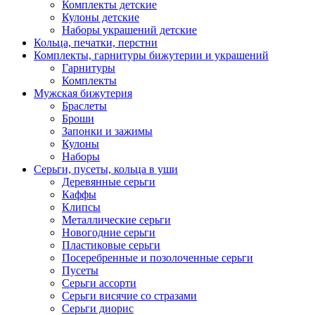
Комплекты детские
Кулоны детские
Наборы украшений детские
Кольца, печатки, перстни
Комплекты, гарнитуры бижутерии и украшений
Гарнитуры
Комплекты
Мужская бижутерия
Браслеты
Броши
Запонки и зажимы
Кулоны
Наборы
Серьги, пусеты, кольца в уши
Деревянные серьги
Каффы
Клипсы
Металлические серьги
Новогодние серьги
Пластиковые серьги
Посеребренные и позолоченные серьги
Пусеты
Серьги ассорти
Серьги висячие со стразами
Серьги диорис