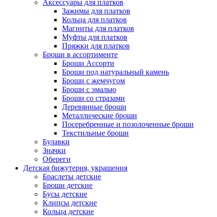
Аксессуары для платков
Зажимы для платков
Кольца для платков
Магниты для платков
Муфты для платков
Пряжки для платков
Броши в ассортименте
Броши Ассорти
Броши под натуральный камень
Броши с жемчугом
Броши с эмалью
Броши со стразами
Деревянные броши
Металлические броши
Посеребренные и позолоченные броши
Текстильные броши
Булавки
Значки
Обереги
Детская бижутерия, украшения
Браслеты детские
Броши детские
Бусы детские
Клипсы детские
Кольца детские