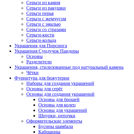
Серьги из камня
Серьги из ракушки
Серьги перья
Серьги с жемчугом
Серьги с эмалью
Серьги со стразами
Серьги-кисти
Серьги-кольца
Украшения для Пирсинга
Украшения Сундучок Пандоры
Основы
Разделители
Украшения, стилизованные под натуральный камень
Чётки
Фурнитура для бижутерии
Наборы для создания украшений
Основы для серёг
Основы для создания украшений
Основы для брошей
Основы для колец
Основы для украшений
Шнурки, цепочки
Оформительские элементы
Бусины шамбала
Кабошоны