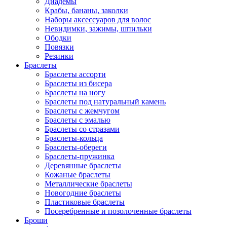
Диадемы
Крабы, бананы, заколки
Наборы аксессуаров для волос
Невидимки, зажимы, шпильки
Ободки
Повязки
Резинки
Браслеты
Браслеты ассорти
Браслеты из бисера
Браслеты на ногу
Браслеты под натуральный камень
Браслеты с жемчугом
Браслеты с эмалью
Браслеты со стразами
Браслеты-кольца
Браслеты-обереги
Браслеты-пружинка
Деревянные браслеты
Кожаные браслеты
Металлические браслеты
Новогодние браслеты
Пластиковые браслеты
Посеребренные и позолоченные браслеты
Броши