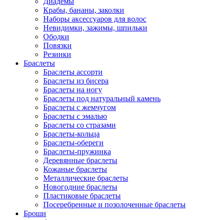
Диадемы
Крабы, бананы, заколки
Наборы аксессуаров для волос
Невидимки, зажимы, шпильки
Ободки
Повязки
Резинки
Браслеты
Браслеты ассорти
Браслеты из бисера
Браслеты на ногу
Браслеты под натуральный камень
Браслеты с жемчугом
Браслеты с эмалью
Браслеты со стразами
Браслеты-кольца
Браслеты-обереги
Браслеты-пружинка
Деревянные браслеты
Кожаные браслеты
Металлические браслеты
Новогодние браслеты
Пластиковые браслеты
Посеребренные и позолоченные браслеты
Броши