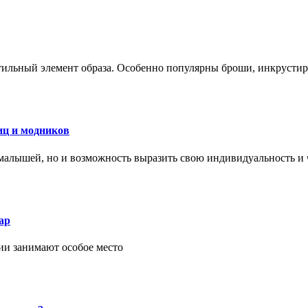
стильный элемент образа. Особенно популярны броши, инкруст
иц и модников
малышей, но и возможность выразить свою индивидуальность и 
ар
ии занимают особое место