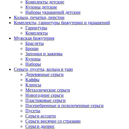
Комплекты детские
Кулоны детские
Наборы украшений детские
Кольца, печатки, перстни
Комплекты, гарнитуры бижутерии и украшений
Гарнитуры
Комплекты
Мужская бижутерия
Браслеты
Броши
Запонки и зажимы
Кулоны
Наборы
Серьги, пусеты, кольца в уши
Деревянные серьги
Каффы
Клипсы
Металлические серьги
Новогодние серьги
Пластиковые серьги
Посеребренные и позолоченные серьги
Пусеты
Серьги ассорти
Серьги висячие со стразами
Серьги диорис