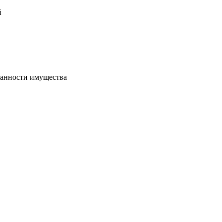
й
хранности имущества