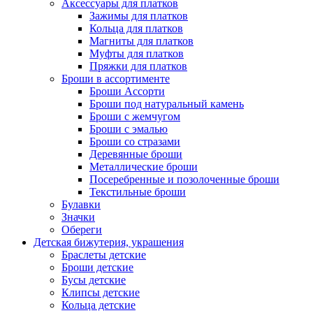
Аксессуары для платков
Зажимы для платков
Кольца для платков
Магниты для платков
Муфты для платков
Пряжки для платков
Броши в ассортименте
Броши Ассорти
Броши под натуральный камень
Броши с жемчугом
Броши с эмалью
Броши со стразами
Деревянные броши
Металлические броши
Посеребренные и позолоченные броши
Текстильные броши
Булавки
Значки
Обереги
Детская бижутерия, украшения
Браслеты детские
Броши детские
Бусы детские
Клипсы детские
Кольца детские