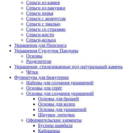
Серьги из камня
Серьги из ракушки
Серьги перья
Серьги с жемчугом
Серьги с эмалью
Серьги со стразами
Серьги-кисти
Серьги-кольца
Украшения для Пирсинга
Украшения Сундучок Пандоры
Основы
Разделители
Украшения, стилизованные под натуральный камень
Чётки
Фурнитура для бижутерии
Наборы для создания украшений
Основы для серёг
Основы для создания украшений
Основы для брошей
Основы для колец
Основы для украшений
Шнурки, цепочки
Оформительские элементы
Бусины шамбала
Кабошоны