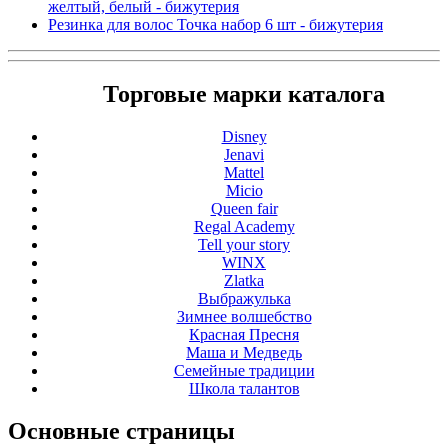
желтый, белый - бижутерия
Резинка для волос Точка набор 6 шт - бижутерия
Торговые марки каталога
Disney
Jenavi
Mattel
Micio
Queen fair
Regal Academy
Tell your story
WINX
Zlatka
Выбражулька
Зимнее волшебство
Красная Пресня
Маша и Медведь
Семейные традиции
Школа талантов
Основные
страницы