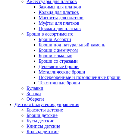
Аксессуары для платков
Зажимы для платков
Кольца для платков
Магниты для платков
Муфты для платков
Пряжки для платков
Броши в ассортименте
Броши Ассорти
Броши под натуральный камень
Броши с жемчугом
Броши с эмалью
Броши со стразами
Деревянные броши
Металлические броши
Посеребренные и позолоченные броши
Текстильные броши
Булавки
Значки
Обереги
Детская бижутерия, украшения
Браслеты детские
Броши детские
Бусы детские
Клипсы детские
Кольца детские