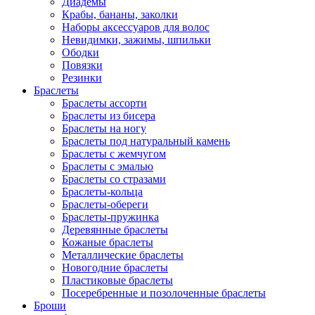
Диадемы
Крабы, бананы, заколки
Наборы аксессуаров для волос
Невидимки, зажимы, шпильки
Ободки
Повязки
Резинки
Браслеты
Браслеты ассорти
Браслеты из бисера
Браслеты на ногу
Браслеты под натуральный камень
Браслеты с жемчугом
Браслеты с эмалью
Браслеты со стразами
Браслеты-кольца
Браслеты-обереги
Браслеты-пружинка
Деревянные браслеты
Кожаные браслеты
Металлические браслеты
Новогодние браслеты
Пластиковые браслеты
Посеребренные и позолоченные браслеты
Броши