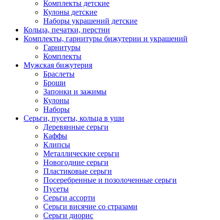
Комплекты детские
Кулоны детские
Наборы украшений детские
Кольца, печатки, перстни
Комплекты, гарнитуры бижутерии и украшений
Гарнитуры
Комплекты
Мужская бижутерия
Браслеты
Броши
Запонки и зажимы
Кулоны
Наборы
Серьги, пусеты, кольца в уши
Деревянные серьги
Каффы
Клипсы
Металлические серьги
Новогодние серьги
Пластиковые серьги
Посеребренные и позолоченные серьги
Пусеты
Серьги ассорти
Серьги висячие со стразами
Серьги диорис