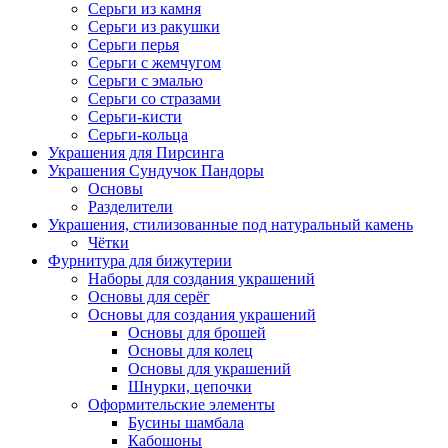
Серьги из камня
Серьги из ракушки
Серьги перья
Серьги с жемчугом
Серьги с эмалью
Серьги со стразами
Серьги-кисти
Серьги-кольца
Украшения для Пирсинга
Украшения Сундучок Пандоры
Основы
Разделители
Украшения, стилизованные под натуральный камень
Чётки
Фурнитура для бижутерии
Наборы для создания украшений
Основы для серёг
Основы для создания украшений
Основы для брошей
Основы для колец
Основы для украшений
Шнурки, цепочки
Оформительские элементы
Бусины шамбала
Кабошоны