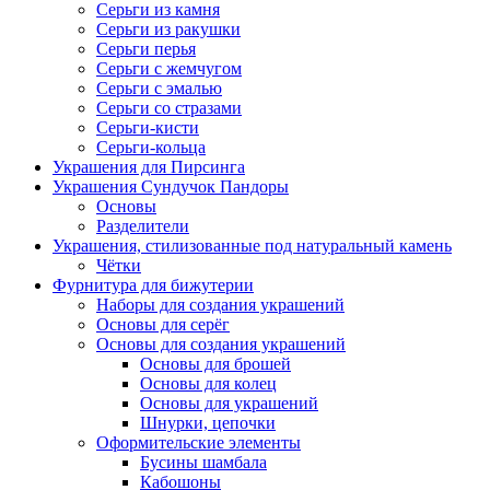
Серьги из камня
Серьги из ракушки
Серьги перья
Серьги с жемчугом
Серьги с эмалью
Серьги со стразами
Серьги-кисти
Серьги-кольца
Украшения для Пирсинга
Украшения Сундучок Пандоры
Основы
Разделители
Украшения, стилизованные под натуральный камень
Чётки
Фурнитура для бижутерии
Наборы для создания украшений
Основы для серёг
Основы для создания украшений
Основы для брошей
Основы для колец
Основы для украшений
Шнурки, цепочки
Оформительские элементы
Бусины шамбала
Кабошоны