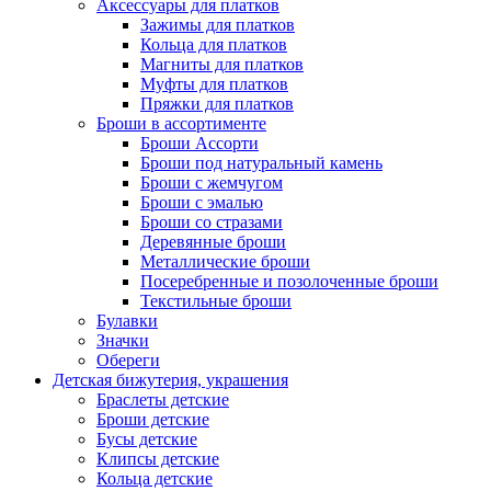
Аксессуары для платков
Зажимы для платков
Кольца для платков
Магниты для платков
Муфты для платков
Пряжки для платков
Броши в ассортименте
Броши Ассорти
Броши под натуральный камень
Броши с жемчугом
Броши с эмалью
Броши со стразами
Деревянные броши
Металлические броши
Посеребренные и позолоченные броши
Текстильные броши
Булавки
Значки
Обереги
Детская бижутерия, украшения
Браслеты детские
Броши детские
Бусы детские
Клипсы детские
Кольца детские