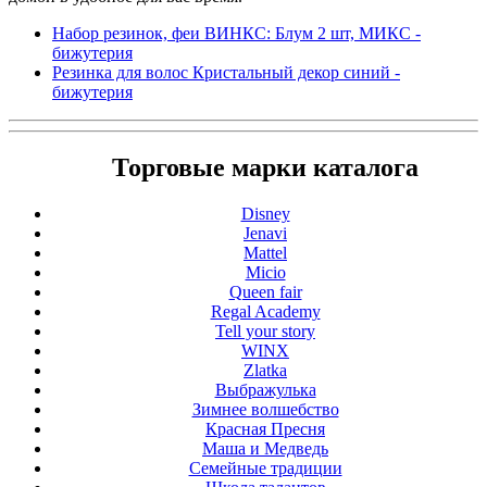
Набор резинок, феи ВИНКС: Блум 2 шт, МИКС -
бижутерия
Резинка для волос Кристальный декор синий -
бижутерия
Торговые марки каталога
Disney
Jenavi
Mattel
Micio
Queen fair
Regal Academy
Tell your story
WINX
Zlatka
Выбражулька
Зимнее волшебство
Красная Пресня
Маша и Медведь
Семейные традиции