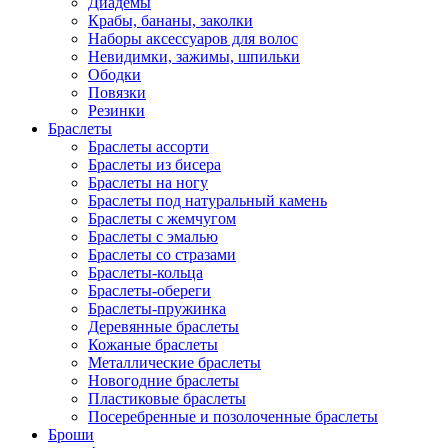
Диадемы
Крабы, бананы, заколки
Наборы аксессуаров для волос
Невидимки, зажимы, шпильки
Ободки
Повязки
Резинки
Браслеты
Браслеты ассорти
Браслеты из бисера
Браслеты на ногу
Браслеты под натуральный камень
Браслеты с жемчугом
Браслеты с эмалью
Браслеты со стразами
Браслеты-кольца
Браслеты-обереги
Браслеты-пружинка
Деревянные браслеты
Кожаные браслеты
Металлические браслеты
Новогодние браслеты
Пластиковые браслеты
Посеребренные и позолоченные браслеты
Броши