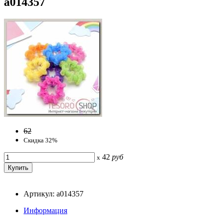
a014357
62
Скидка 32%
42
руб
x
Артикул: a014357
Информация