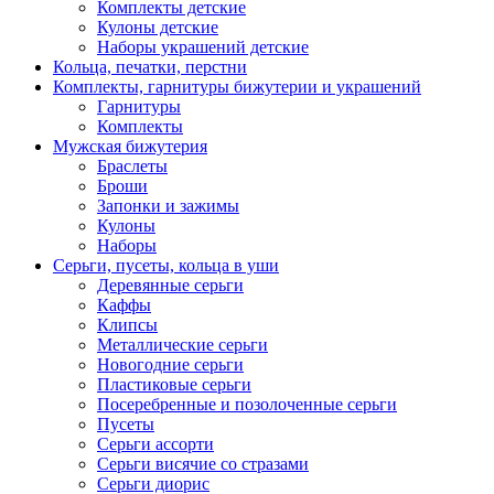
Комплекты детские
Кулоны детские
Наборы украшений детские
Кольца, печатки, перстни
Комплекты, гарнитуры бижутерии и украшений
Гарнитуры
Комплекты
Мужская бижутерия
Браслеты
Броши
Запонки и зажимы
Кулоны
Наборы
Серьги, пусеты, кольца в уши
Деревянные серьги
Каффы
Клипсы
Металлические серьги
Новогодние серьги
Пластиковые серьги
Посеребренные и позолоченные серьги
Пусеты
Серьги ассорти
Серьги висячие со стразами
Серьги диорис