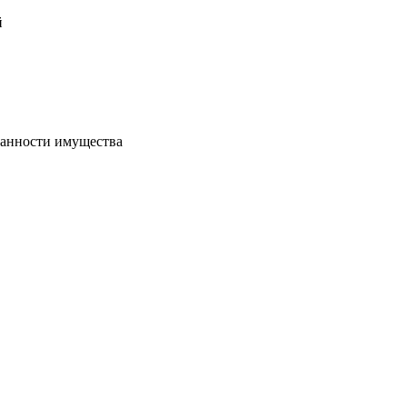
й
хранности имущества