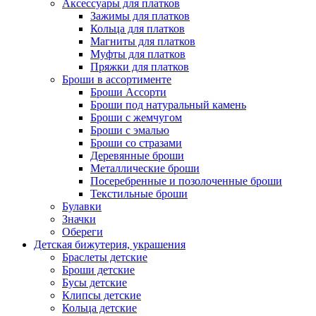
Аксессуары для платков
Зажимы для платков
Кольца для платков
Магниты для платков
Муфты для платков
Пряжки для платков
Броши в ассортименте
Броши Ассорти
Броши под натуральный камень
Броши с жемчугом
Броши с эмалью
Броши со стразами
Деревянные броши
Металлические броши
Посеребренные и позолоченные броши
Текстильные броши
Булавки
Значки
Обереги
Детская бижутерия, украшения
Браслеты детские
Броши детские
Бусы детские
Клипсы детские
Кольца детские