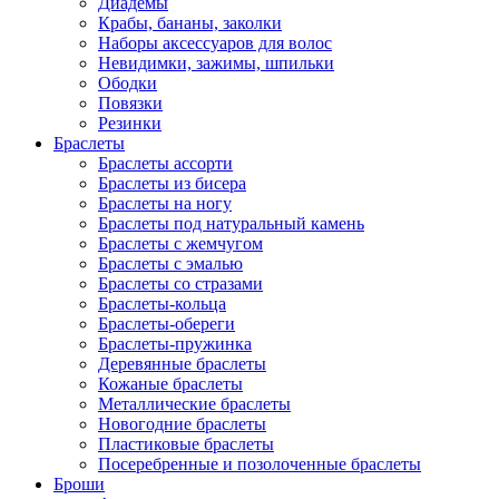
Диадемы
Крабы, бананы, заколки
Наборы аксессуаров для волос
Невидимки, зажимы, шпильки
Ободки
Повязки
Резинки
Браслеты
Браслеты ассорти
Браслеты из бисера
Браслеты на ногу
Браслеты под натуральный камень
Браслеты с жемчугом
Браслеты с эмалью
Браслеты со стразами
Браслеты-кольца
Браслеты-обереги
Браслеты-пружинка
Деревянные браслеты
Кожаные браслеты
Металлические браслеты
Новогодние браслеты
Пластиковые браслеты
Посеребренные и позолоченные браслеты
Броши