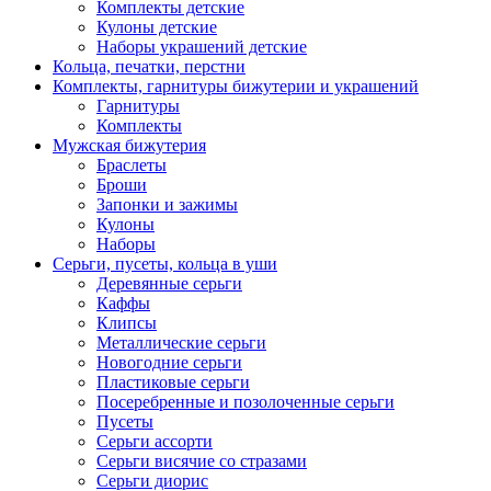
Комплекты детские
Кулоны детские
Наборы украшений детские
Кольца, печатки, перстни
Комплекты, гарнитуры бижутерии и украшений
Гарнитуры
Комплекты
Мужская бижутерия
Браслеты
Броши
Запонки и зажимы
Кулоны
Наборы
Серьги, пусеты, кольца в уши
Деревянные серьги
Каффы
Клипсы
Металлические серьги
Новогодние серьги
Пластиковые серьги
Посеребренные и позолоченные серьги
Пусеты
Серьги ассорти
Серьги висячие со стразами
Серьги диорис