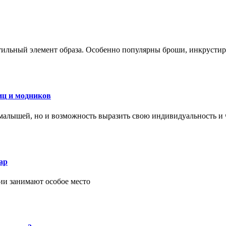
стильный элемент образа. Особенно популярны броши, инкруст
иц и модников
малышей, но и возможность выразить свою индивидуальность и 
ар
ии занимают особое место