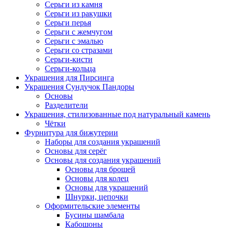
Серьги из камня
Серьги из ракушки
Серьги перья
Серьги с жемчугом
Серьги с эмалью
Серьги со стразами
Серьги-кисти
Серьги-кольца
Украшения для Пирсинга
Украшения Сундучок Пандоры
Основы
Разделители
Украшения, стилизованные под натуральный камень
Чётки
Фурнитура для бижутерии
Наборы для создания украшений
Основы для серёг
Основы для создания украшений
Основы для брошей
Основы для колец
Основы для украшений
Шнурки, цепочки
Оформительские элементы
Бусины шамбала
Кабошоны