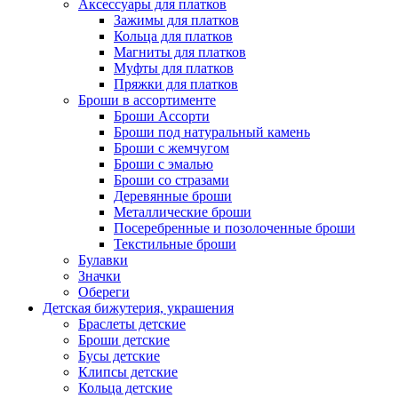
Аксессуары для платков
Зажимы для платков
Кольца для платков
Магниты для платков
Муфты для платков
Пряжки для платков
Броши в ассортименте
Броши Ассорти
Броши под натуральный камень
Броши с жемчугом
Броши с эмалью
Броши со стразами
Деревянные броши
Металлические броши
Посеребренные и позолоченные броши
Текстильные броши
Булавки
Значки
Обереги
Детская бижутерия, украшения
Браслеты детские
Броши детские
Бусы детские
Клипсы детские
Кольца детские