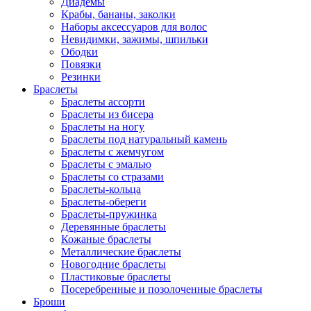
Диадемы
Крабы, бананы, заколки
Наборы аксессуаров для волос
Невидимки, зажимы, шпильки
Ободки
Повязки
Резинки
Браслеты
Браслеты ассорти
Браслеты из бисера
Браслеты на ногу
Браслеты под натуральный камень
Браслеты с жемчугом
Браслеты с эмалью
Браслеты со стразами
Браслеты-кольца
Браслеты-обереги
Браслеты-пружинка
Деревянные браслеты
Кожаные браслеты
Металлические браслеты
Новогодние браслеты
Пластиковые браслеты
Посеребренные и позолоченные браслеты
Броши