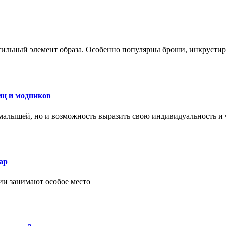
стильный элемент образа. Особенно популярны броши, инкруст
иц и модников
малышей, но и возможность выразить свою индивидуальность и 
ар
ии занимают особое место