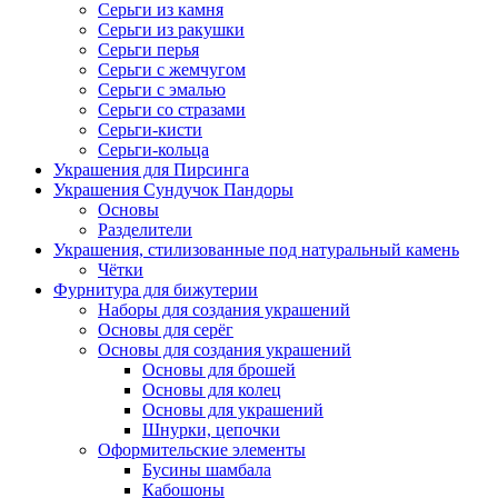
Серьги из камня
Серьги из ракушки
Серьги перья
Серьги с жемчугом
Серьги с эмалью
Серьги со стразами
Серьги-кисти
Серьги-кольца
Украшения для Пирсинга
Украшения Сундучок Пандоры
Основы
Разделители
Украшения, стилизованные под натуральный камень
Чётки
Фурнитура для бижутерии
Наборы для создания украшений
Основы для серёг
Основы для создания украшений
Основы для брошей
Основы для колец
Основы для украшений
Шнурки, цепочки
Оформительские элементы
Бусины шамбала
Кабошоны