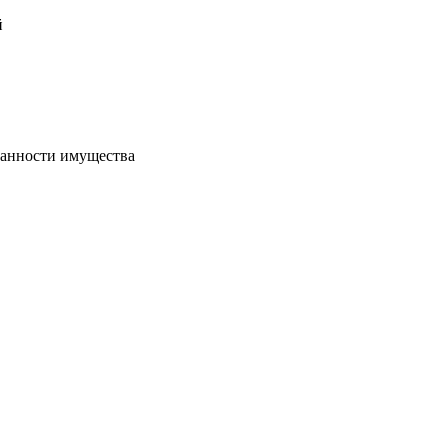
й
хранности имущества