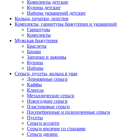
Комплекты детские
Кулоны детские
Наборы украшений детские
Кольца, печатки, перстни
Комплекты, гарнитуры бижутерии и украшений
Гарнитуры
Комплекты
Мужская бижутерия
Браслеты
Броши
Запонки и зажимы
Кулоны
Наборы
Серьги, пусеты, кольца в уши
Деревянные серьги
Каффы
Клипсы
Металлические серьги
Новогодние серьги
Пластиковые серьги
Посеребренные и позолоченные серьги
Пусеты
Серьги ассорти
Серьги висячие со стразами
Серьги диорис