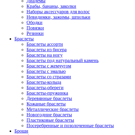
Диадемы
Крабы, бананы, заколки
Наборы аксессуаров для волос
Невидимки, зажимы, шпильки
Ободки
Повязки
Резинки
Браслеты
Браслеты ассорти
Браслеты из бисера
Браслеты на ногу
Браслеты под натуральный камень
Браслеты с жемчугом
Браслеты с эмалью
Браслеты со стразами
Браслеты-кольца
Браслеты-обереги
Браслеты-пружинка
Деревянные браслеты
Кожаные браслеты
Металлические браслеты
Новогодние браслеты
Пластиковые браслеты
Посеребренные и позолоченные браслеты
Броши