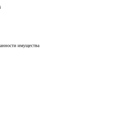
й
хранности имущества