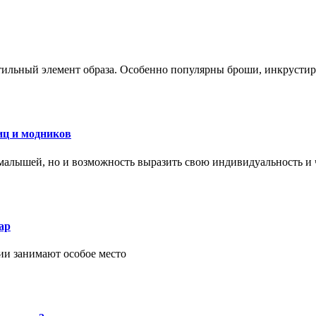
стильный элемент образа. Особенно популярны броши, инкруст
иц и модников
малышей, но и возможность выразить свою индивидуальность и 
ар
ии занимают особое место