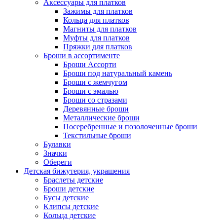
Аксессуары для платков
Зажимы для платков
Кольца для платков
Магниты для платков
Муфты для платков
Пряжки для платков
Броши в ассортименте
Броши Ассорти
Броши под натуральный камень
Броши с жемчугом
Броши с эмалью
Броши со стразами
Деревянные броши
Металлические броши
Посеребренные и позолоченные броши
Текстильные броши
Булавки
Значки
Обереги
Детская бижутерия, украшения
Браслеты детские
Броши детские
Бусы детские
Клипсы детские
Кольца детские