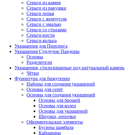
Серьги из камня
Серьги из ракушки
Серьги перья
Серьги с жемчугом
Серьги с эмалью
Серьги со стразами
Серьги-кисти
Серьги-кольца
Украшения для Пирсинга
Украшения Сундучок Пандоры
Основы
Разделители
Украшения, стилизованные под натуральный камень
Чётки
Фурнитура для бижутерии
Наборы для создания украшений
Основы для серёг
Основы для создания украшений
Основы для брошей
Основы для колец
Основы для украшений
Шнурки, цепочки
Оформительские элементы
Бусины шамбала
Кабошоны