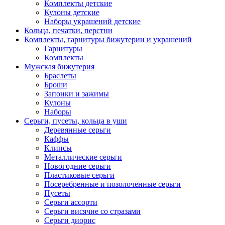
Комплекты детские
Кулоны детские
Наборы украшений детские
Кольца, печатки, перстни
Комплекты, гарнитуры бижутерии и украшений
Гарнитуры
Комплекты
Мужская бижутерия
Браслеты
Броши
Запонки и зажимы
Кулоны
Наборы
Серьги, пусеты, кольца в уши
Деревянные серьги
Каффы
Клипсы
Металлические серьги
Новогодние серьги
Пластиковые серьги
Посеребренные и позолоченные серьги
Пусеты
Серьги ассорти
Серьги висячие со стразами
Серьги диорис