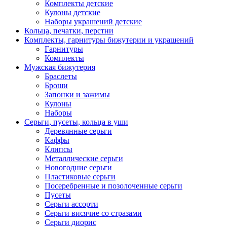
Комплекты детские
Кулоны детские
Наборы украшений детские
Кольца, печатки, перстни
Комплекты, гарнитуры бижутерии и украшений
Гарнитуры
Комплекты
Мужская бижутерия
Браслеты
Броши
Запонки и зажимы
Кулоны
Наборы
Серьги, пусеты, кольца в уши
Деревянные серьги
Каффы
Клипсы
Металлические серьги
Новогодние серьги
Пластиковые серьги
Посеребренные и позолоченные серьги
Пусеты
Серьги ассорти
Серьги висячие со стразами
Серьги диорис