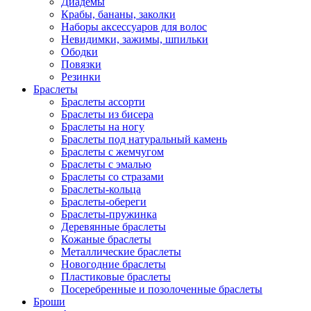
Диадемы
Крабы, бананы, заколки
Наборы аксессуаров для волос
Невидимки, зажимы, шпильки
Ободки
Повязки
Резинки
Браслеты
Браслеты ассорти
Браслеты из бисера
Браслеты на ногу
Браслеты под натуральный камень
Браслеты с жемчугом
Браслеты с эмалью
Браслеты со стразами
Браслеты-кольца
Браслеты-обереги
Браслеты-пружинка
Деревянные браслеты
Кожаные браслеты
Металлические браслеты
Новогодние браслеты
Пластиковые браслеты
Посеребренные и позолоченные браслеты
Броши