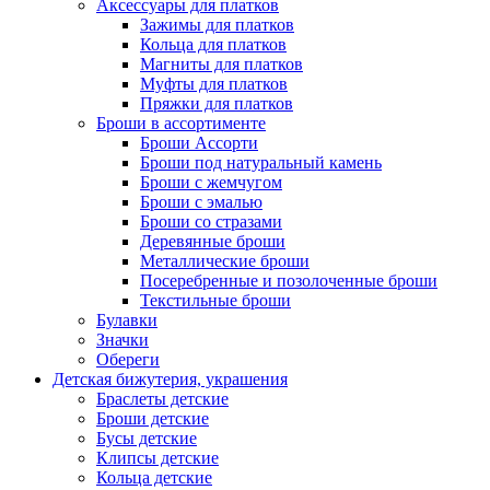
Аксессуары для платков
Зажимы для платков
Кольца для платков
Магниты для платков
Муфты для платков
Пряжки для платков
Броши в ассортименте
Броши Ассорти
Броши под натуральный камень
Броши с жемчугом
Броши с эмалью
Броши со стразами
Деревянные броши
Металлические броши
Посеребренные и позолоченные броши
Текстильные броши
Булавки
Значки
Обереги
Детская бижутерия, украшения
Браслеты детские
Броши детские
Бусы детские
Клипсы детские
Кольца детские