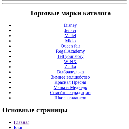
Торговые марки каталога
Disney
Jenavi
Mattel
Micio
Queen fair
Regal Academy
Tell your story
WINX
Zlatka
Выбражулька
Зимнее волшебство
Красная Пресня
Маша и Медведь
Семейные традиции
Школа талантов
Основные
страницы
Главная
Блог