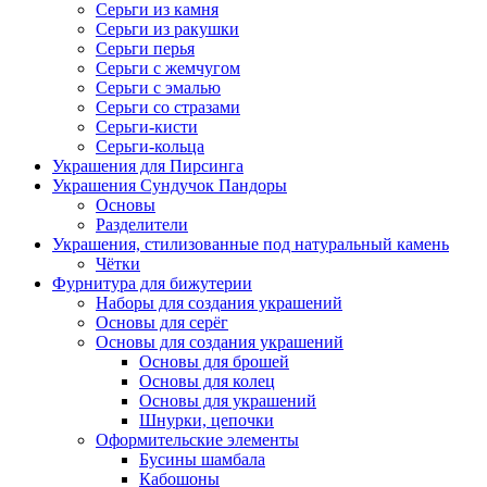
Серьги из камня
Серьги из ракушки
Серьги перья
Серьги с жемчугом
Серьги с эмалью
Серьги со стразами
Серьги-кисти
Серьги-кольца
Украшения для Пирсинга
Украшения Сундучок Пандоры
Основы
Разделители
Украшения, стилизованные под натуральный камень
Чётки
Фурнитура для бижутерии
Наборы для создания украшений
Основы для серёг
Основы для создания украшений
Основы для брошей
Основы для колец
Основы для украшений
Шнурки, цепочки
Оформительские элементы
Бусины шамбала
Кабошоны